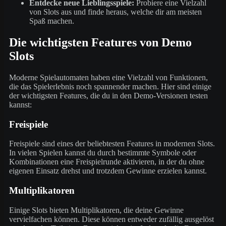
Entdecke neue Lieblingsspiele:
Probiere eine Vielzahl
von Slots aus und finde heraus, welche dir am meisten
Spaß machen.
Die wichtigsten Features von Demo
Slots
Moderne Spielautomaten haben eine Vielzahl von Funktionen,
die das Spielerlebnis noch spannender machen. Hier sind einige
der wichtigsten Features, die du in den Demo-Versionen testen
kannst:
Freispiele
Freispiele sind eines der beliebtesten Features in modernen Slots.
In vielen Spielen kannst du durch bestimmte Symbole oder
Kombinationen eine Freispielrunde aktivieren, in der du ohne
eigenen Einsatz drehst und trotzdem Gewinne erzielen kannst.
Multiplikatoren
Einige Slots bieten Multiplikatoren, die deine Gewinne
vervielfachen können. Diese können entweder zufällig ausgelöst