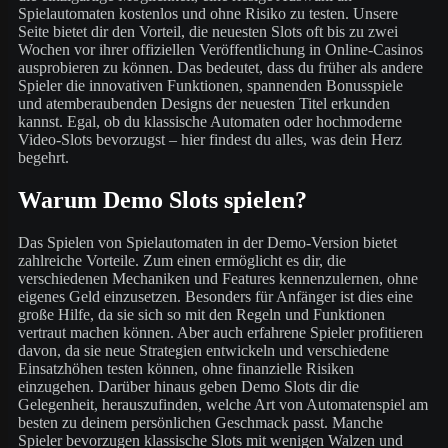
Spielautomaten kostenlos und ohne Risiko zu testen. Unsere
Seite bietet dir den Vorteil, die neuesten Slots oft bis zu zwei
Wochen vor ihrer offiziellen Veröffentlichung in Online-Casinos
ausprobieren zu können. Das bedeutet, dass du früher als andere
Spieler die innovativen Funktionen, spannenden Bonusspiele
und atemberaubenden Designs der neuesten Titel erkunden
kannst. Egal, ob du klassische Automaten oder hochmoderne
Video-Slots bevorzugst – hier findest du alles, was dein Herz
begehrt.
Warum Demo Slots spielen?
Das Spielen von Spielautomaten in der Demo-Version bietet
zahlreiche Vorteile. Zum einen ermöglicht es dir, die
verschiedenen Mechaniken und Features kennenzulernen, ohne
eigenes Geld einzusetzen. Besonders für Anfänger ist dies eine
große Hilfe, da sie sich so mit den Regeln und Funktionen
vertraut machen können. Aber auch erfahrene Spieler profitieren
davon, da sie neue Strategien entwickeln und verschiedene
Einsatzhöhen testen können, ohne finanzielle Risiken
einzugehen. Darüber hinaus geben Demo Slots dir die
Gelegenheit, herauszufinden, welche Art von Automatenspiel am
besten zu deinem persönlichen Geschmack passt. Manche
Spieler bevorzugen klassische Slots mit wenigen Walzen und