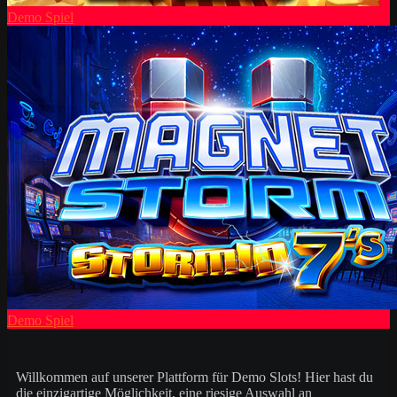
Demo Spiel
Demo Spiel
Willkommen auf unserer Plattform für Demo Slots! Hier hast du
die einzigartige Möglichkeit, eine riesige Auswahl an