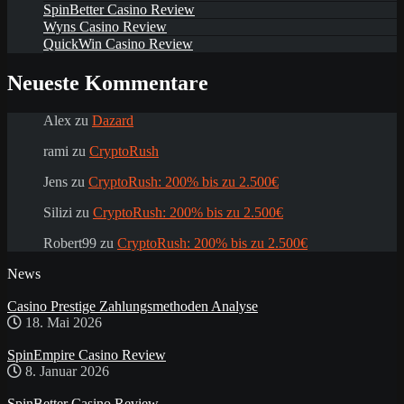
SpinBetter Casino Review
Wyns Casino Review
QuickWin Casino Review
Neueste Kommentare
Alex
zu
Dazard
rami
zu
CryptoRush
Jens
zu
CryptoRush: 200% bis zu 2.500€
Silizi
zu
CryptoRush: 200% bis zu 2.500€
Robert99
zu
CryptoRush: 200% bis zu 2.500€
News
Casino Prestige Zahlungsmethoden Analyse
18. Mai 2026
SpinEmpire Casino Review
8. Januar 2026
SpinBetter Casino Review