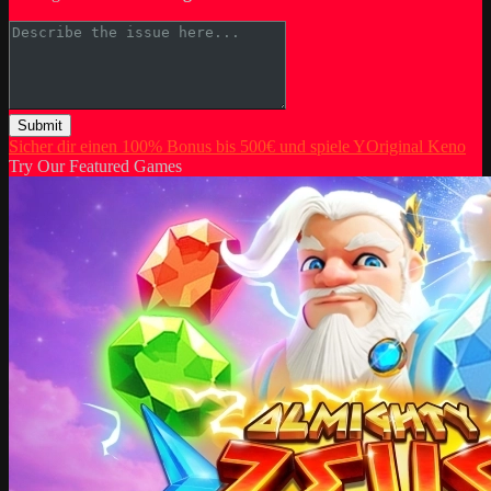
Submit
Sicher dir einen 100% Bonus bis 500€ und spiele YOriginal Keno
Try Our Featured Games