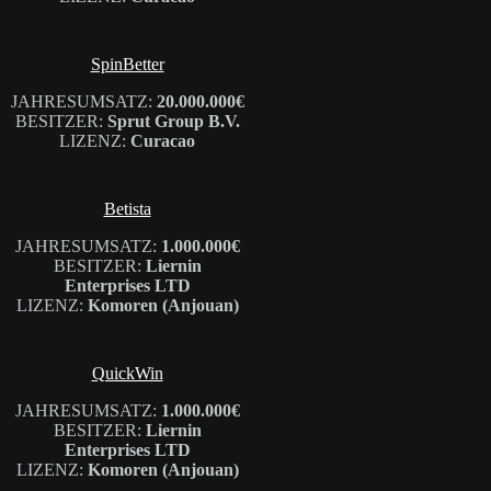
SpinBetter
JAHRESUMSATZ:
20.000.000€
BESITZER:
Sprut Group B.V.
LIZENZ:
Curacao
Betista
JAHRESUMSATZ:
1.000.000€
BESITZER:
Liernin
Enterprises LTD
LIZENZ:
Komoren (Anjouan)
QuickWin
JAHRESUMSATZ:
1.000.000€
BESITZER:
Liernin
Enterprises LTD
LIZENZ:
Komoren (Anjouan)