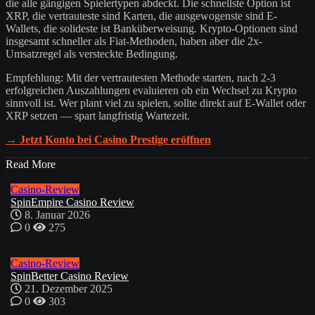
die alle gängigen Spielertypen abdeckt. Die schnellste Option ist
XRP, die vertrauteste sind Karten, die ausgewogenste sind E-
Wallets, die solideste ist Banküberweisung. Krypto-Optionen sind
insgesamt schneller als Fiat-Methoden, haben aber die 2x-
Umsatzregel als versteckte Bedingung.
Empfehlung: Mit der vertrautesten Methode starten, nach 2-3
erfolgreichen Auszahlungen evaluieren ob ein Wechsel zu Krypto
sinnvoll ist. Wer plant viel zu spielen, sollte direkt auf E-Wallet oder
XRP setzen — spart langfristig Wartezeit.
→ Jetzt Konto bei Casino Prestige eröffnen
Read More
Casino-Review
SpinEmpire Casino Review
8. Januar 2026
0
275
Casino-Review
SpinBetter Casino Review
21. Dezember 2025
0
303