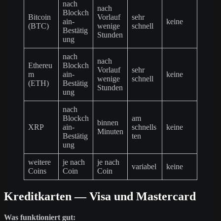
nach
nach
Blockch
Bitcoin
Vorlauf
sehr
ain-
keine
(BTC)
wenige
schnell
Bestätig
Stunden
ung
nach
nach
Ethereu
Blockch
Vorlauf
sehr
m
ain-
keine
wenige
schnell
(ETH)
Bestätig
Stunden
ung
nach
Blockch
am
binnen
XRP
ain-
schnells
keine
Minuten
Bestätig
ten
ung
weitere
je nach
je nach
variabel
keine
Coins
Coin
Coin
Kreditkarten — Visa und Mastercard
Was funktioniert gut: