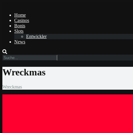
Home
Casinos
Bonis
Slots
Entwickler
News
Wreckmas
Wreckmas