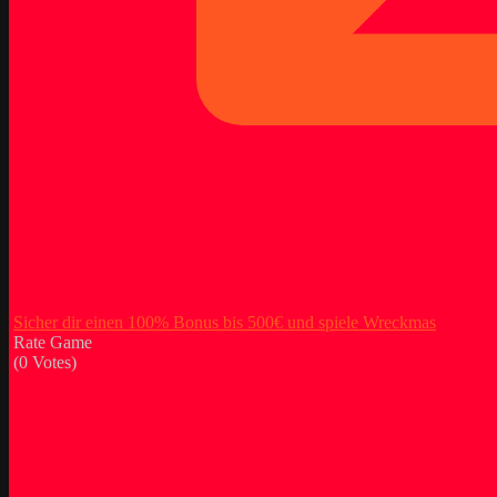
Sicher dir einen 100% Bonus bis 500€ und spiele Wreckmas
Rate Game
(
0
Votes)