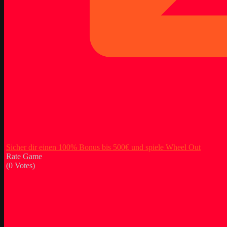
Sicher dir einen 100% Bonus bis 500€ und spiele Wheel Out
Rate Game
(
0
Votes)