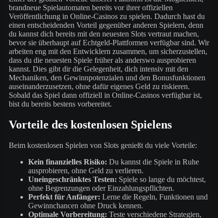
brandneue Spielautomaten bereits vor ihrer offiziellen
Veröffentlichung in Online-Casinos zu spielen. Dadurch hast du
einen entscheidenden Vorteil gegenüber anderen Spielern, denn
du kannst dich bereits mit den neuesten Slots vertraut machen,
bevor sie überhaupt auf Echtgeld-Plattformen verfügbar sind. Wir
arbeiten eng mit den Entwicklern zusammen, um sicherzustellen,
dass du die neuesten Spiele früher als anderswo ausprobieren
kannst. Dies gibt dir die Gelegenheit, dich intensiv mit den
Mechaniken, den Gewinnpotenzialen und den Bonusfunktionen
auseinanderzusetzen, ohne dafür eigenes Geld zu riskieren.
Sobald das Spiel dann offiziell in Online-Casinos verfügbar ist,
bist du bereits bestens vorbereitet.
Vorteile des kostenlosen Spielens
Beim kostenlosen Spielen von Slots genießt du viele Vorteile:
Kein finanzielles Risiko:
Du kannst die Spiele in Ruhe
ausprobieren, ohne Geld zu verlieren.
Uneingeschränktes Testen:
Spiele so lange du möchtest,
ohne Begrenzungen oder Einzahlungspflichten.
Perfekt für Anfänger:
Lerne die Regeln, Funktionen und
Gewinnchancen ohne Druck kennen.
Optimale Vorbereitung:
Teste verschiedene Strategien,