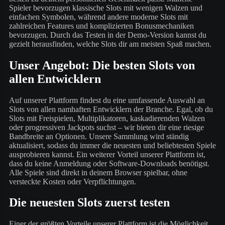
Spieler bevorzugen klassische Slots mit wenigen Walzen und
einfachen Symbolen, während andere moderne Slots mit
zahlreichen Features und komplizierten Bonusmechaniken
bevorzugen. Durch das Testen in der Demo-Version kannst du
gezielt herausfinden, welche Slots dir am meisten Spaß machen.
Unser Angebot: Die besten Slots von
allen Entwicklern
Auf unserer Plattform findest du eine umfassende Auswahl an
Slots von allen namhaften Entwicklern der Branche. Egal, ob du
Slots mit Freispielen, Multiplikatoren, kaskadierenden Walzen
oder progressiven Jackpots suchst – wir bieten dir eine riesige
Bandbreite an Optionen. Unsere Sammlung wird ständig
aktualisiert, sodass du immer die neuesten und beliebtesten Spiele
ausprobieren kannst. Ein weiterer Vorteil unserer Plattform ist,
dass du keine Anmeldung oder Software-Downloads benötigst.
Alle Spiele sind direkt in deinem Browser spielbar, ohne
versteckte Kosten oder Verpflichtungen.
Die neuesten Slots zuerst testen
Einer der größten Vorteile unserer Plattform ist die Möglichkeit,