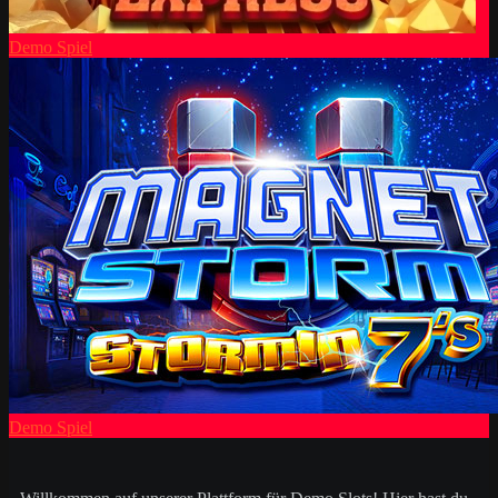
Demo Spiel
Demo Spiel