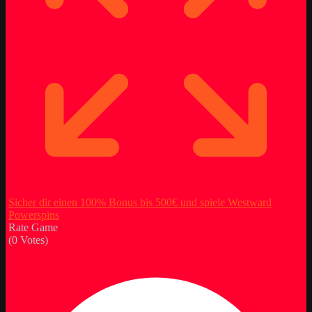
Sicher dir einen 100% Bonus bis 500€ und spiele Westward
Powerspins
Rate Game
(
0
Votes)