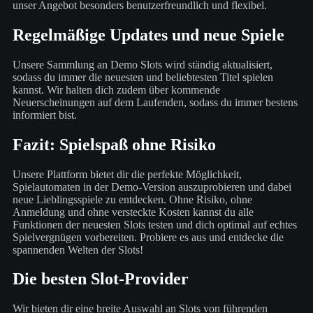
unser Angebot besonders benutzerfreundlich und flexibel.
Regelmäßige Updates und neue Spiele
Unsere Sammlung an Demo Slots wird ständig aktualisiert,
sodass du immer die neuesten und beliebtesten Titel spielen
kannst. Wir halten dich zudem über kommende
Neuerscheinungen auf dem Laufenden, sodass du immer bestens
informiert bist.
Fazit: Spielspaß ohne Risiko
Unsere Plattform bietet dir die perfekte Möglichkeit,
Spielautomaten in der Demo-Version auszuprobieren und dabei
neue Lieblingsspiele zu entdecken. Ohne Risiko, ohne
Anmeldung und ohne versteckte Kosten kannst du alle
Funktionen der neuesten Slots testen und dich optimal auf echtes
Spielvergnügen vorbereiten. Probiere es aus und entdecke die
spannenden Welten der Slots!
Die besten Slot-Provider
Wir bieten dir eine breite Auswahl an Slots von führenden