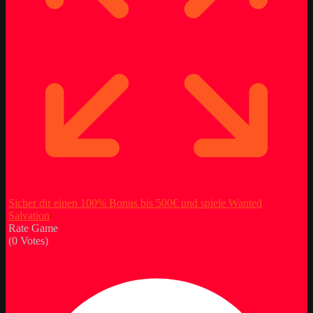
Sicher dir einen 100% Bonus bis 500€ und spiele Wanted
Salvation
Rate Game
(
0
Votes)