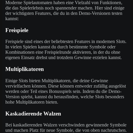
Moderne Spielautomaten haben eine Vielzahl von Funktionen,
die das Spielerlebnis noch spannender machen. Hier sind einige
der wichtigsten Features, die du in den Demo-Versionen testen
kannst:
Freispiele
Freispiele sind eines der beliebtesten Features in modernen Slots.
In vielen Spielen kannst du durch bestimmte Symbole oder
Kombinationen eine Freispielrunde aktivieren, in der du ohne
eigenen Einsatz drehst und trotzdem Gewinne erzielen kannst.
Multiplikatoren
Einige Slots bieten Multiplikatoren, die deine Gewinne
vervielfachen können. Diese können entweder zufällig ausgelöst
werden oder Teil eines Bonusspiels sein. Indem du die Demo-
Version spielst, kannst du herausfinden, welche Slots besonders
hohe Multiplikatoren bieten.
Kaskadierende Walzen
Bei kaskadierenden Walzen verschwinden gewinnende Symbole
und machen Platz für neue Symbole, die von oben nachrutschen.