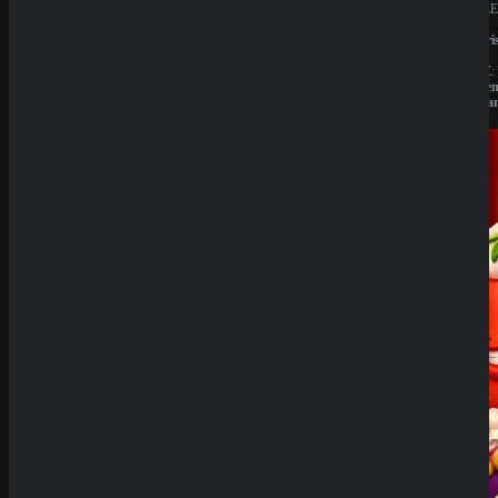
BESITZER:
BESITZE
Liernin
Liernin
Enterprises
Enterpri
LTD
LTD
LIZENZ:
LIZENZ:
Komoren
Komore
(Anjouan)
(Anjoua
Neueste
Beiträge
Casino
Prestige
Zahlungs
methoden
Analyse
SpinEmpir
e Casino
Review
SpinBetter
Casino