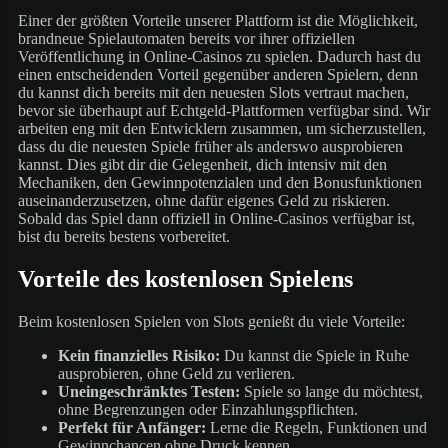
Einer der größten Vorteile unserer Plattform ist die Möglichkeit,
brandneue Spielautomaten bereits vor ihrer offiziellen
Veröffentlichung in Online-Casinos zu spielen. Dadurch hast du
einen entscheidenden Vorteil gegenüber anderen Spielern, denn
du kannst dich bereits mit den neuesten Slots vertraut machen,
bevor sie überhaupt auf Echtgeld-Plattformen verfügbar sind. Wir
arbeiten eng mit den Entwicklern zusammen, um sicherzustellen,
dass du die neuesten Spiele früher als anderswo ausprobieren
kannst. Dies gibt dir die Gelegenheit, dich intensiv mit den
Mechaniken, den Gewinnpotenzialen und den Bonusfunktionen
auseinanderzusetzen, ohne dafür eigenes Geld zu riskieren.
Sobald das Spiel dann offiziell in Online-Casinos verfügbar ist,
bist du bereits bestens vorbereitet.
Vorteile des kostenlosen Spielens
Beim kostenlosen Spielen von Slots genießt du viele Vorteile:
Kein finanzielles Risiko:
Du kannst die Spiele in Ruhe
ausprobieren, ohne Geld zu verlieren.
Uneingeschränktes Testen:
Spiele so lange du möchtest,
ohne Begrenzungen oder Einzahlungspflichten.
Perfekt für Anfänger:
Lerne die Regeln, Funktionen und
Gewinnchancen ohne Druck kennen.