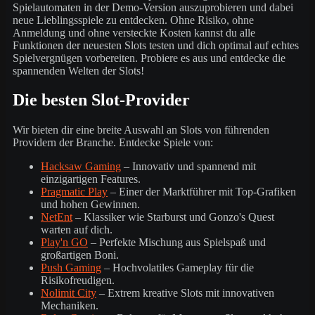
Spielautomaten in der Demo-Version auszuprobieren und dabei
neue Lieblingsspiele zu entdecken. Ohne Risiko, ohne
Anmeldung und ohne versteckte Kosten kannst du alle
Funktionen der neuesten Slots testen und dich optimal auf echtes
Spielvergnügen vorbereiten. Probiere es aus und entdecke die
spannenden Welten der Slots!
Die besten Slot-Provider
Wir bieten dir eine breite Auswahl an Slots von führenden
Providern der Branche. Entdecke Spiele von:
Hacksaw Gaming
– Innovativ und spannend mit
einzigartigen Features.
Pragmatic Play
– Einer der Marktführer mit Top-Grafiken
und hohen Gewinnen.
NetEnt
– Klassiker wie Starburst und Gonzo's Quest
warten auf dich.
Play'n GO
– Perfekte Mischung aus Spielspaß und
großartigen Boni.
Push Gaming
– Hochvolatiles Gameplay für die
Risikofreudigen.
Nolimit City
– Extrem kreative Slots mit innovativen
Mechaniken.