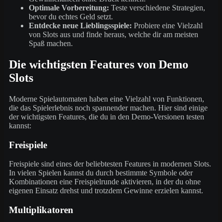
Optimale Vorbereitung:
Teste verschiedene Strategien,
bevor du echtes Geld setzt.
Entdecke neue Lieblingsspiele:
Probiere eine Vielzahl
von Slots aus und finde heraus, welche dir am meisten
Spaß machen.
Die wichtigsten Features von Demo
Slots
Moderne Spielautomaten haben eine Vielzahl von Funktionen,
die das Spielerlebnis noch spannender machen. Hier sind einige
der wichtigsten Features, die du in den Demo-Versionen testen
kannst:
Freispiele
Freispiele sind eines der beliebtesten Features in modernen Slots.
In vielen Spielen kannst du durch bestimmte Symbole oder
Kombinationen eine Freispielrunde aktivieren, in der du ohne
eigenen Einsatz drehst und trotzdem Gewinne erzielen kannst.
Multiplikatoren