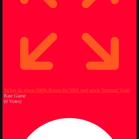
Sicher dir einen 100% Bonus bis 500€ und spiele Stompin' Gold
Rate Game
(
0
Votes)