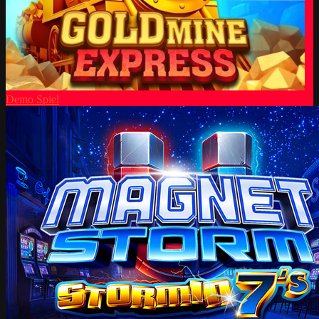
Demo Spiel