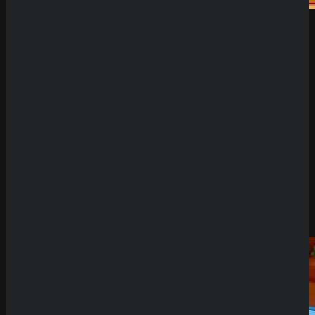
Demo Spiel
Demo Spiel