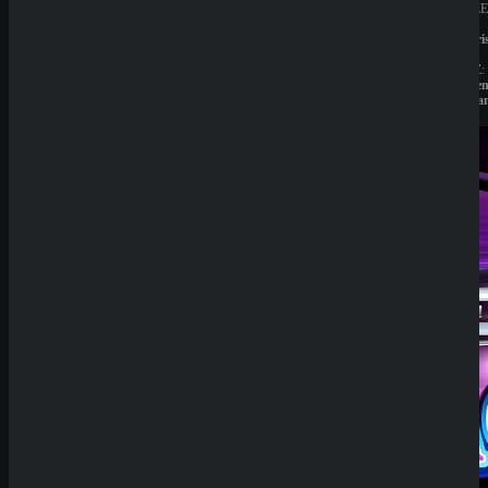
BESITZER:
BESITZE
Liernin
Liernin
Enterprises
Enterpri
LTD
LTD
LIZENZ:
LIZENZ:
Komoren
Komore
(Anjouan)
(Anjoua
Neueste
Beiträge
Casino
Prestige
Zahlungs
methoden
Analyse
SpinEmpir
e Casino
Review
SpinBetter
Casino