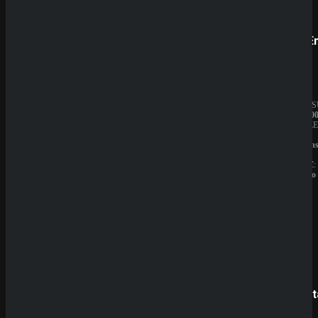
Prestige
SpinE
BESITZER:
JAHRES
Aurevia
10.000.0
IT
BESITZE
Group
GBL
LIZENZ:
Solution
Curacao
N.V.
LIZENZ:
Curacao
SpinBetter
Betist