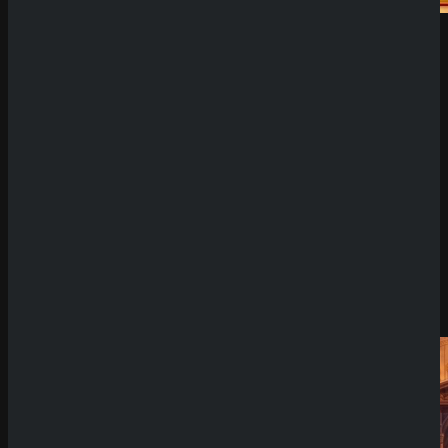
Demo Spiel
Demo Spiel