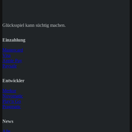
Glücksspiel kann süchtig machen.
Einzahlung
Mastercard
Visa
Apple Pay
Paysafe
Entwickler
Merkur
Novomatic
Play'n Go
Pragmatic
News
Alle