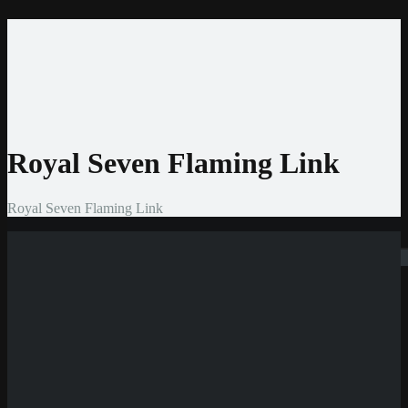
Home
Casinos
Bonis
Slots
Entwickler
News
Royal Seven Flaming Link
Royal Seven Flaming Link
Suchen
Neue Casinos