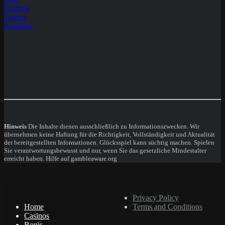
Casinos
Partner
Ratgeber
Hinweis
Die Inhalte dienen ausschließlich zu Informationszwecken. Wir
übernehmen keine Haftung für die Richtigkeit, Vollständigkeit und Aktualität
der bereitgestellten Informationen. Glücksspiel kann süchtig machen. Spielen
Sie verantwortungsbewusst und nur, wenn Sie das gesetzliche Mindestalter
erreicht haben. Hilfe auf gambleaware.org
© Copyright 2024
Privacy Policy
Home
Terms and Conditions
Casinos
Bonis