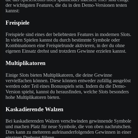
der wichtigsten Features, die du in den Demo-Versionen testen
kannst:
Freispiele
Freispiele sind eines der beliebtesten Features in modernen Slots.
In vielen Spielen kannst du durch bestimmte Symbole oder
Kombinationen eine Freispielrunde aktivieren, in der du ohne
eigenen Einsatz drehst und trotzdem Gewinne erzielen kannst.
Multiplikatoren
Einige Slots bieten Multiplikatoren, die deine Gewinne
vervielfachen können. Diese können entweder zufällig ausgelöst
werden oder Teil eines Bonusspiels sein. Indem du die Demo-
Version spielst, kannst du herausfinden, welche Slots besonders
hohe Multiplikatoren bieten.
Kaskadierende Walzen
Bei kaskadierenden Walzen verschwinden gewinnende Symbole
und machen Platz für neue Symbole, die von oben nachrutschen.
Dies kann zu mehreren aufeinanderfolgenden Gewinnen in einer
einzigen Drehung führen.