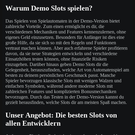
Warum Demo Slots spielen?
Das Spielen von Spielautomaten in der Demo-Version bietet
zahlreiche Vorteile. Zum einen ermöglicht es dir, die
verschiedenen Mechaniken und Features kennenzulernen, ohne
eigenes Geld einzusetzen. Besonders für Anfänger ist dies eine
große Hilfe, da sie sich so mit den Regeln und Funktionen
vertraut machen können. Aber auch erfahrene Spieler profitieren
davon, da sie neue Strategien entwickeln und verschiedene
Einsatzhöhen testen können, ohne finanzielle Risiken
einzugehen. Darüber hinaus geben Demo Slots dir die
Gelegenheit, herauszufinden, welche Art von Automatenspiel am
besten zu deinem persönlichen Geschmack passt. Manche
Spieler bevorzugen klassische Slots mit wenigen Walzen und
einfachen Symbolen, während andere moderne Slots mit
zahlreichen Features und komplizierten Bonusmechaniken
bevorzugen. Durch das Testen in der Demo-Version kannst du
gezielt herausfinden, welche Slots dir am meisten Spaß machen.
Unser Angebot: Die besten Slots von
allen Entwicklern