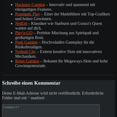
Hacksaw Gaming
– Innovativ und spannend mit
einzigartigen Features.
Pragmatic Play
– Einer der Marktführer mit Top-Grafiken
und hohen Gewinnen.
NetEnt
– Klassiker wie Starburst und Gonzo's Quest
warten auf dich.
Play'n GO
– Perfekte Mischung aus Spielspaß und
großartigen Boni.
Push Gaming
– Hochvolatiles Gameplay für die
Risikofreudigen.
Nolimit City
– Extrem kreative Slots mit innovativen
Mechaniken.
Relax Gaming
– Bekannt für Megaways-Slots und hohe
Gewinnpotenziale.
Schreibe einen Kommentar
Deine E-Mail-Adresse wird nicht veröffentlicht.
Erforderliche
Felder sind mit
*
markiert