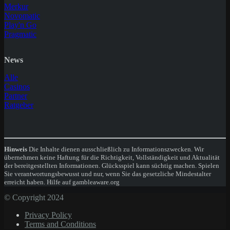
Merkur
Novomatic
Play'n Go
Pragmatic
News
Alle
Casinos
Partner
Ratgeber
Hinweis
Die Inhalte dienen ausschließlich zu Informationszwecken. Wir
übernehmen keine Haftung für die Richtigkeit, Vollständigkeit und Aktualität
der bereitgestellten Informationen. Glücksspiel kann süchtig machen. Spielen
Sie verantwortungsbewusst und nur, wenn Sie das gesetzliche Mindestalter
erreicht haben. Hilfe auf gambleaware.org
© Copyright 2024
Privacy Policy
Terms and Conditions