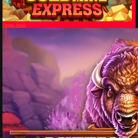
Demo Spiel