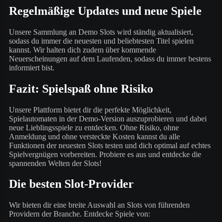
Regelmäßige Updates und neue Spiele
Unsere Sammlung an Demo Slots wird ständig aktualisiert,
sodass du immer die neuesten und beliebtesten Titel spielen
kannst. Wir halten dich zudem über kommende
Neuerscheinungen auf dem Laufenden, sodass du immer bestens
informiert bist.
Fazit: Spielspaß ohne Risiko
Unsere Plattform bietet dir die perfekte Möglichkeit,
Spielautomaten in der Demo-Version auszuprobieren und dabei
neue Lieblingsspiele zu entdecken. Ohne Risiko, ohne
Anmeldung und ohne versteckte Kosten kannst du alle
Funktionen der neuesten Slots testen und dich optimal auf echtes
Spielvergnügen vorbereiten. Probiere es aus und entdecke die
spannenden Welten der Slots!
Die besten Slot-Provider
Wir bieten dir eine breite Auswahl an Slots von führenden
Providern der Branche. Entdecke Spiele von: