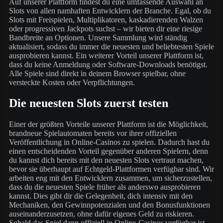
Auf unserer Plattform findest du eine umfassende Auswahl an
Slots von allen namhaften Entwicklern der Branche. Egal, ob du
Slots mit Freispielen, Multiplikatoren, kaskadierenden Walzen
oder progressiven Jackpots suchst – wir bieten dir eine riesige
Bandbreite an Optionen. Unsere Sammlung wird ständig
aktualisiert, sodass du immer die neuesten und beliebtesten Spiele
ausprobieren kannst. Ein weiterer Vorteil unserer Plattform ist,
dass du keine Anmeldung oder Software-Downloads benötigst.
Alle Spiele sind direkt in deinem Browser spielbar, ohne
versteckte Kosten oder Verpflichtungen.
Die neuesten Slots zuerst testen
Einer der größten Vorteile unserer Plattform ist die Möglichkeit,
brandneue Spielautomaten bereits vor ihrer offiziellen
Veröffentlichung in Online-Casinos zu spielen. Dadurch hast du
einen entscheidenden Vorteil gegenüber anderen Spielern, denn
du kannst dich bereits mit den neuesten Slots vertraut machen,
bevor sie überhaupt auf Echtgeld-Plattformen verfügbar sind. Wir
arbeiten eng mit den Entwicklern zusammen, um sicherzustellen,
dass du die neuesten Spiele früher als anderswo ausprobieren
kannst. Dies gibt dir die Gelegenheit, dich intensiv mit den
Mechaniken, den Gewinnpotenzialen und den Bonusfunktionen
auseinanderzusetzen, ohne dafür eigenes Geld zu riskieren.
Sobald das Spiel dann offiziell in Online-Casinos verfügbar ist,