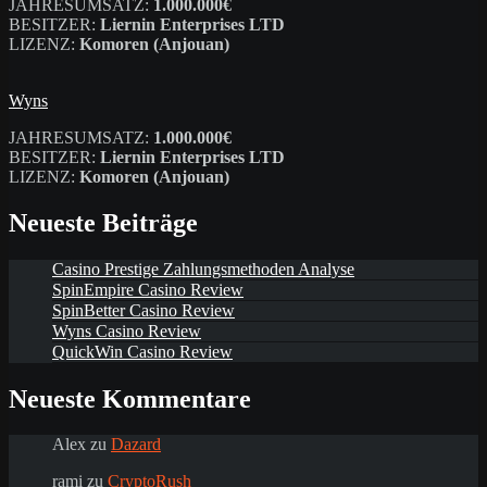
JAHRESUMSATZ:
1.000.000€
BESITZER:
Liernin Enterprises LTD
LIZENZ:
Komoren (Anjouan)
Wyns
JAHRESUMSATZ:
1.000.000€
BESITZER:
Liernin Enterprises LTD
LIZENZ:
Komoren (Anjouan)
Neueste Beiträge
Casino Prestige Zahlungsmethoden Analyse
SpinEmpire Casino Review
SpinBetter Casino Review
Wyns Casino Review
QuickWin Casino Review
Neueste Kommentare
Alex
zu
Dazard
rami
zu
CryptoRush