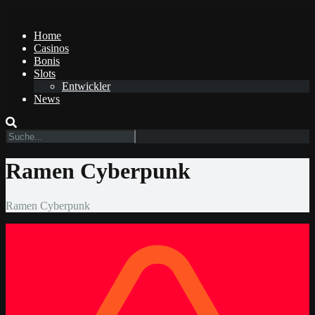
Home
Casinos
Bonis
Slots
Entwickler
News
Ramen Cyberpunk
Ramen Cyberpunk