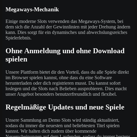
Megaways-Mechanik
Einige moderne Slots verwenden das Megaways-System, bei
dem sich die Anzahl der Gewinnlinien mit jeder Drehung ändern
kann. Dies sorgt für ein dynamisches und abwechslungsreiches
Spielerlebnis.
Ohne Anmeldung und ohne Download
spielen
Unsere Plattform bietet dir den Vorteil, dass du alle Spiele direkt
im Browser spielen kannst, ohne dass du eine Software
herunterladen oder dich registrieren musst. Du kannst sofort
loslegen und die Slots nach Belieben ausprobieren. Dies macht
unser Angebot besonders benutzerfreundlich und flexibel.
Regelmäßige Updates und neue Spiele
Unsere Sammlung an Demo Slots wird ständig aktualisiert,
sodass du immer die neuesten und beliebtesten Titel spielen
kannst. Wir halten dich zudem über kommende
Neuerscheinungen auf dem Laufenden, sodass du immer bestens