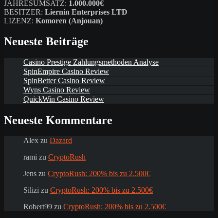
JAHRESUMSATZ:
1.000.000€
BESITZER:
Liernin Enterprises LTD
LIZENZ:
Komoren (Anjouan)
Neueste Beiträge
Casino Prestige Zahlungsmethoden Analyse
SpinEmpire Casino Review
SpinBetter Casino Review
Wyns Casino Review
QuickWin Casino Review
Neueste Kommentare
Alex
zu
Dazard
rami
zu
CryptoRush
Jens
zu
CryptoRush: 200% bis zu 2.500€
Silizi
zu
CryptoRush: 200% bis zu 2.500€
Robert99
zu
CryptoRush: 200% bis zu 2.500€