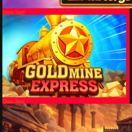
Demo Spiel
Demo Spiel