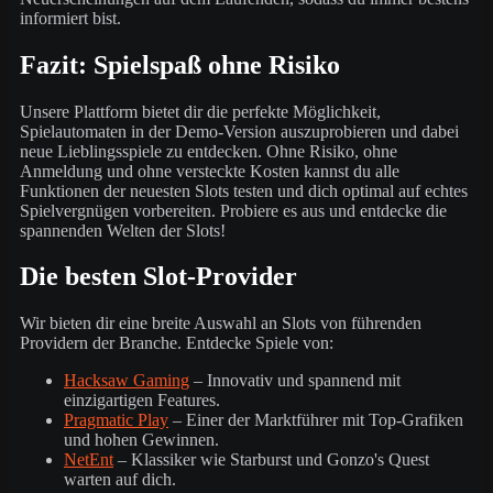
informiert bist.
Fazit: Spielspaß ohne Risiko
Unsere Plattform bietet dir die perfekte Möglichkeit,
Spielautomaten in der Demo-Version auszuprobieren und dabei
neue Lieblingsspiele zu entdecken. Ohne Risiko, ohne
Anmeldung und ohne versteckte Kosten kannst du alle
Funktionen der neuesten Slots testen und dich optimal auf echtes
Spielvergnügen vorbereiten. Probiere es aus und entdecke die
spannenden Welten der Slots!
Die besten Slot-Provider
Wir bieten dir eine breite Auswahl an Slots von führenden
Providern der Branche. Entdecke Spiele von:
Hacksaw Gaming
– Innovativ und spannend mit
einzigartigen Features.
Pragmatic Play
– Einer der Marktführer mit Top-Grafiken
und hohen Gewinnen.
NetEnt
– Klassiker wie Starburst und Gonzo's Quest
warten auf dich.