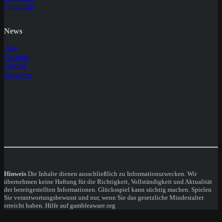
Pragmatic
News
Alle
Casinos
Partner
Ratgeber
Hinweis
Die Inhalte dienen ausschließlich zu Informationszwecken. Wir
übernehmen keine Haftung für die Richtigkeit, Vollständigkeit und Aktualität
der bereitgestellten Informationen. Glücksspiel kann süchtig machen. Spielen
Sie verantwortungsbewusst und nur, wenn Sie das gesetzliche Mindestalter
erreicht haben. Hilfe auf gambleaware.org