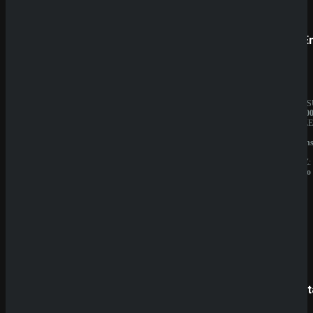
Prestige
SpinE
BESITZER:
JAHRES
Aurevia
10.000.0
IT
BESITZE
Group
GBL
LIZENZ:
Solution
Curacao
N.V.
LIZENZ:
Curacao
SpinBetter
Betist