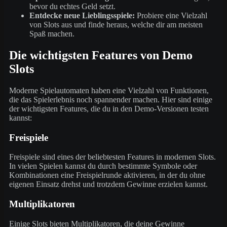
bevor du echtes Geld setzt.
Entdecke neue Lieblingsspiele:
Probiere eine Vielzahl
von Slots aus und finde heraus, welche dir am meisten
Spaß machen.
Die wichtigsten Features von Demo
Slots
Moderne Spielautomaten haben eine Vielzahl von Funktionen,
die das Spielerlebnis noch spannender machen. Hier sind einige
der wichtigsten Features, die du in den Demo-Versionen testen
kannst:
Freispiele
Freispiele sind eines der beliebtesten Features in modernen Slots.
In vielen Spielen kannst du durch bestimmte Symbole oder
Kombinationen eine Freispielrunde aktivieren, in der du ohne
eigenen Einsatz drehst und trotzdem Gewinne erzielen kannst.
Multiplikatoren
Einige Slots bieten Multiplikatoren, die deine Gewinne