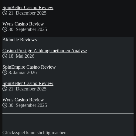
SpinBetter Casino Review
21. Dezember 2025
Wyns Casino Review
30. September 2025
Aktuelle Reviews
Casino Prestige Zahlungsmethoden Analyse
18. Mai 2026
SpinEmpire Casino Review
8. Januar 2026
SpinBetter Casino Review
21. Dezember 2025
Wyns Casino Review
30. September 2025
Glücksspiel kann süchtig machen.