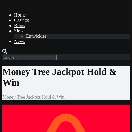
Home
Casinos
Bonis
Slots
Entwickler
News
Money Tree Jackpot Hold &
Win
Money Tree Jackpot Hold & Win