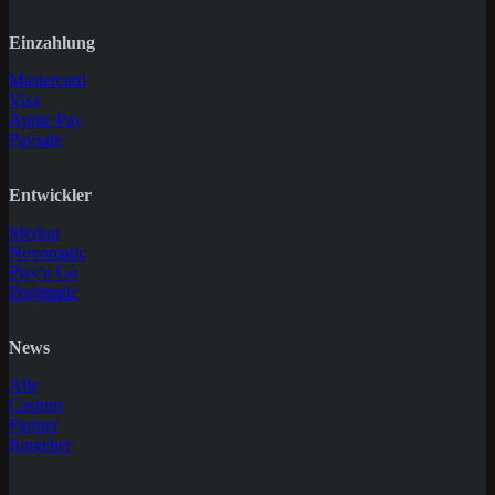
Einzahlung
Mastercard
Visa
Apple Pay
Paysafe
Entwickler
Merkur
Novomatic
Play'n Go
Pragmatic
News
Alle
Casinos
Partner
Ratgeber