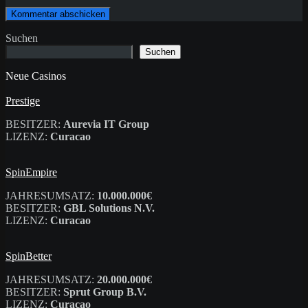
Suchen
Suchen
Neue Casinos
Prestige
BESITZER:
Aurevia IT Group
LIZENZ:
Curacao
SpinEmpire
JAHRESUMSATZ:
10.000.000€
BESITZER:
GBL Solutions N.V.
LIZENZ:
Curacao
SpinBetter
JAHRESUMSATZ:
20.000.000€
BESITZER:
Sprut Group B.V.
LIZENZ:
Curacao