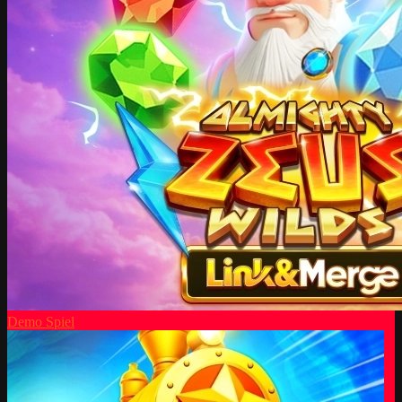
Demo Spiel