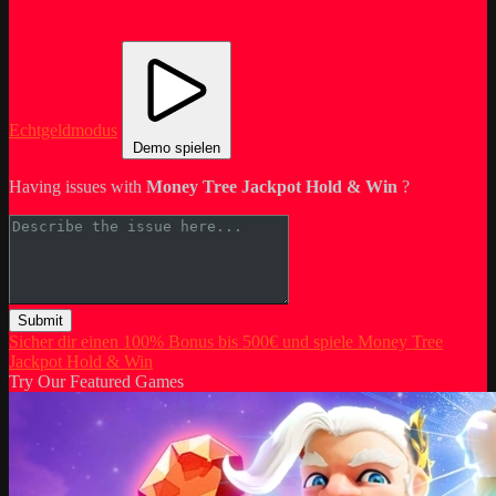
Echtgeldmodus
Demo spielen
Having issues with
Money Tree Jackpot Hold & Win
?
Submit
Sicher dir einen 100% Bonus bis 500€ und spiele Money Tree
Jackpot Hold & Win
Try Our Featured Games