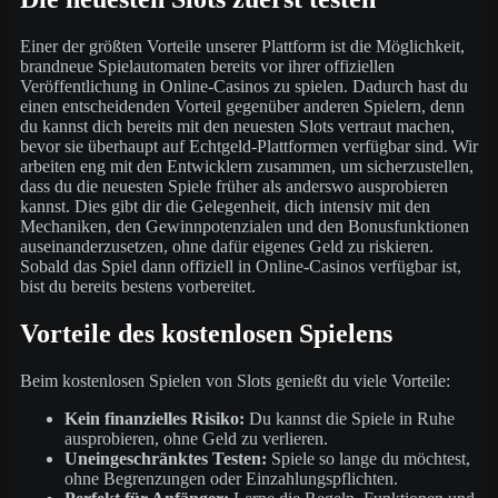
Einer der größten Vorteile unserer Plattform ist die Möglichkeit,
brandneue Spielautomaten bereits vor ihrer offiziellen
Veröffentlichung in Online-Casinos zu spielen. Dadurch hast du
einen entscheidenden Vorteil gegenüber anderen Spielern, denn
du kannst dich bereits mit den neuesten Slots vertraut machen,
bevor sie überhaupt auf Echtgeld-Plattformen verfügbar sind. Wir
arbeiten eng mit den Entwicklern zusammen, um sicherzustellen,
dass du die neuesten Spiele früher als anderswo ausprobieren
kannst. Dies gibt dir die Gelegenheit, dich intensiv mit den
Mechaniken, den Gewinnpotenzialen und den Bonusfunktionen
auseinanderzusetzen, ohne dafür eigenes Geld zu riskieren.
Sobald das Spiel dann offiziell in Online-Casinos verfügbar ist,
bist du bereits bestens vorbereitet.
Vorteile des kostenlosen Spielens
Beim kostenlosen Spielen von Slots genießt du viele Vorteile:
Kein finanzielles Risiko:
Du kannst die Spiele in Ruhe
ausprobieren, ohne Geld zu verlieren.
Uneingeschränktes Testen:
Spiele so lange du möchtest,
ohne Begrenzungen oder Einzahlungspflichten.