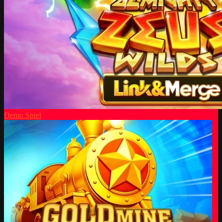
Demo Spiel