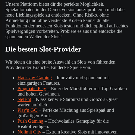
Unsere Plattform bietet dir die perfekte Möglichkeit,
Spielautomaten in der Demo-Version auszuprobieren und dabei
neue Lieblingsspiele zu entdecken. Ohne Risiko, ohne
Anmeldung und ohne versteckte Kosten kannst du alle
Funktionen der neuesten Slots testen und dich optimal auf echtes
Spielvergnügen vorbereiten. Probiere es aus und entdecke die
spannenden Welten der Slots!
Die besten Slot-Provider
Wir bieten dir eine breite Auswahl an Slots von führenden
Providern der Branche. Entdecke Spiele von:
Hacksaw Gaming
– Innovativ und spannend mit
einzigartigen Features.
Pragmatic Play
– Einer der Marktführer mit Top-Grafiken
und hohen Gewinnen.
NetEnt
– Klassiker wie Starburst und Gonzo's Quest
warten auf dich.
Play'n GO
– Perfekte Mischung aus Spielspaß und
großartigen Boni.
Push Gaming
– Hochvolatiles Gameplay für die
Risikofreudigen.
Nolimit City
– Extrem kreative Slots mit innovativen