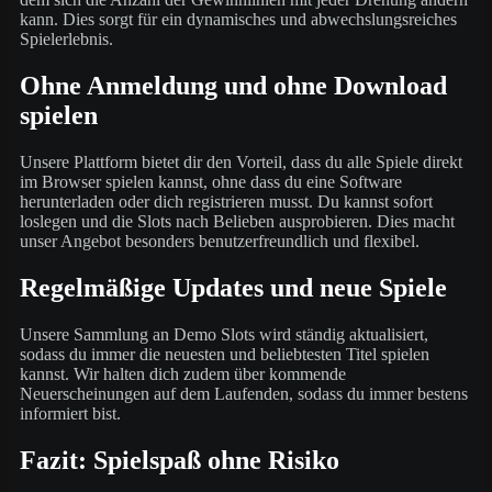
kann. Dies sorgt für ein dynamisches und abwechslungsreiches
Spielerlebnis.
Ohne Anmeldung und ohne Download
spielen
Unsere Plattform bietet dir den Vorteil, dass du alle Spiele direkt
im Browser spielen kannst, ohne dass du eine Software
herunterladen oder dich registrieren musst. Du kannst sofort
loslegen und die Slots nach Belieben ausprobieren. Dies macht
unser Angebot besonders benutzerfreundlich und flexibel.
Regelmäßige Updates und neue Spiele
Unsere Sammlung an Demo Slots wird ständig aktualisiert,
sodass du immer die neuesten und beliebtesten Titel spielen
kannst. Wir halten dich zudem über kommende
Neuerscheinungen auf dem Laufenden, sodass du immer bestens
informiert bist.
Fazit: Spielspaß ohne Risiko