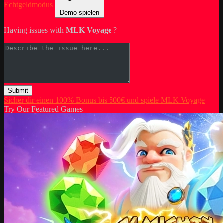
Echtgeldmodus
Demo spielen
Having issues with
MLK Voyage
?
Submit
Sicher dir einen 100% Bonus bis 500€ und spiele MLK Voyage
Try Our Featured Games