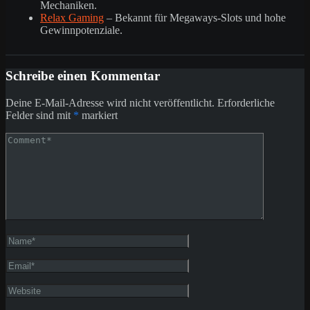
Mechaniken.
Relax Gaming
– Bekannt für Megaways-Slots und hohe
Gewinnpotenziale.
Schreibe einen Kommentar
Deine E-Mail-Adresse wird nicht veröffentlicht.
Erforderliche
Felder sind mit
*
markiert