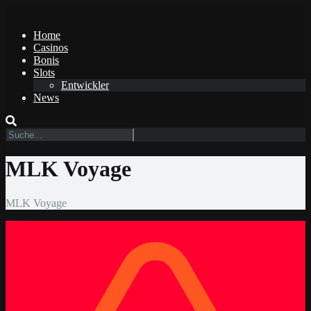
Home
Casinos
Bonis
Slots
Entwickler
News
MLK Voyage
MLK Voyage