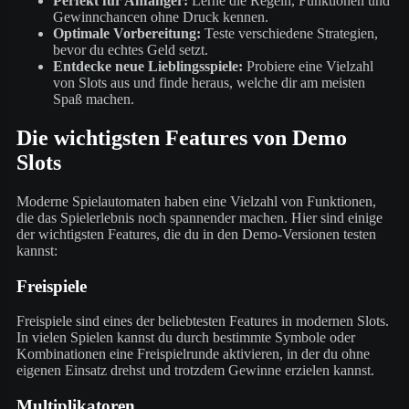
Perfekt für Anfänger:
Lerne die Regeln, Funktionen und
Gewinnchancen ohne Druck kennen.
Optimale Vorbereitung:
Teste verschiedene Strategien,
bevor du echtes Geld setzt.
Entdecke neue Lieblingsspiele:
Probiere eine Vielzahl
von Slots aus und finde heraus, welche dir am meisten
Spaß machen.
Die wichtigsten Features von Demo
Slots
Moderne Spielautomaten haben eine Vielzahl von Funktionen,
die das Spielerlebnis noch spannender machen. Hier sind einige
der wichtigsten Features, die du in den Demo-Versionen testen
kannst:
Freispiele
Freispiele sind eines der beliebtesten Features in modernen Slots.
In vielen Spielen kannst du durch bestimmte Symbole oder
Kombinationen eine Freispielrunde aktivieren, in der du ohne
eigenen Einsatz drehst und trotzdem Gewinne erzielen kannst.
Multiplikatoren