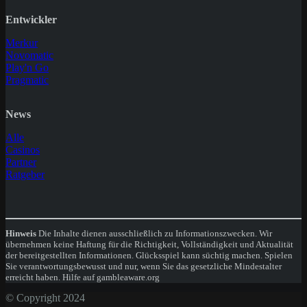
Entwickler
Merkur
Novomatic
Play'n Go
Pragmatic
News
Alle
Casinos
Partner
Ratgeber
Hinweis
Die Inhalte dienen ausschließlich zu Informationszwecken. Wir
übernehmen keine Haftung für die Richtigkeit, Vollständigkeit und Aktualität
der bereitgestellten Informationen. Glücksspiel kann süchtig machen. Spielen
Sie verantwortungsbewusst und nur, wenn Sie das gesetzliche Mindestalter
erreicht haben. Hilfe auf gambleaware.org
© Copyright 2024