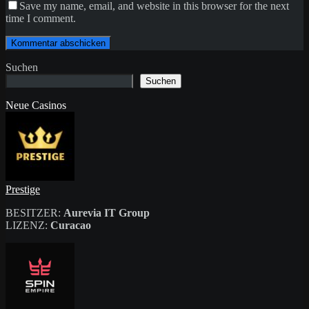
Save my name, email, and website in this browser for the next
time I comment.
Suchen
Suchen
Neue Casinos
Prestige
BESITZER:
Aurevia IT Group
LIZENZ:
Curacao