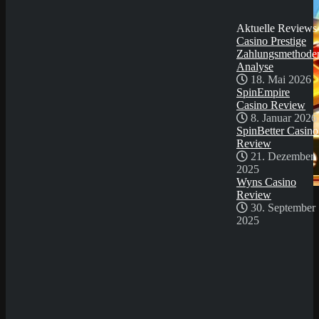
30. September
2025
Aktuelle Reviews
Casino Prestige
Zahlungsmethode
Analyse
18. Mai 2026
SpinEmpire
Casino Review
8. Januar 2026
SpinBetter Casino
Review
21. Dezember
2025
Wyns Casino
Review
Demo Spiel
30. September
2025