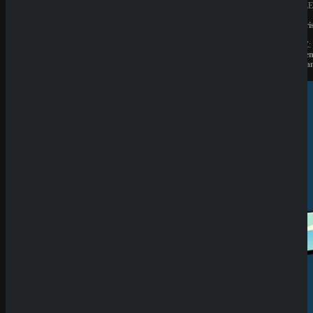
BESITZER:
BESITZE
Liernin
Liernin
Enterprises
Enterpri
LTD
LTD
LIZENZ:
LIZENZ:
Komoren
Komore
(Anjouan)
(Anjoua
Neueste
Beiträge
Casino
Prestige
Zahlungs
methoden
Analyse
SpinEmpir
e Casino
Review
SpinBetter
Casino