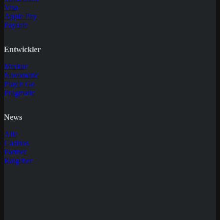
Visa
Apple Pay
Paysafe
Entwickler
Merkur
Novomatic
Play'n Go
Pragmatic
News
Alle
Casinos
Partner
Ratgeber