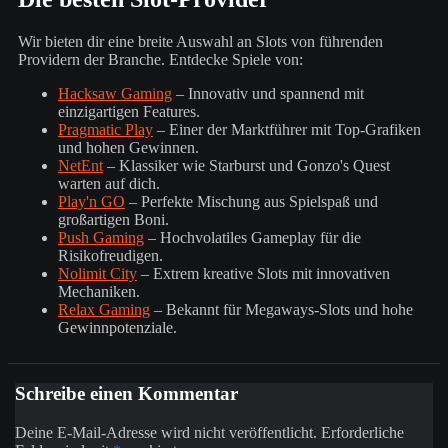
Wir bieten dir eine breite Auswahl an Slots von führenden
Providern der Branche. Entdecke Spiele von:
Hacksaw Gaming
– Innovativ und spannend mit
einzigartigen Features.
Pragmatic Play
– Einer der Marktführer mit Top-Grafiken
und hohen Gewinnen.
NetEnt
– Klassiker wie Starburst und Gonzo's Quest
warten auf dich.
Play'n GO
– Perfekte Mischung aus Spielspaß und
großartigen Boni.
Push Gaming
– Hochvolatiles Gameplay für die
Risikofreudigen.
Nolimit City
– Extrem kreative Slots mit innovativen
Mechaniken.
Relax Gaming
– Bekannt für Megaways-Slots und hohe
Gewinnpotenziale.
Schreibe einen Kommentar
Deine E-Mail-Adresse wird nicht veröffentlicht.
Erforderliche