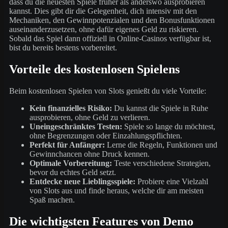
dass du die neuesten Spiele früher als anderswo ausprobieren
kannst. Dies gibt dir die Gelegenheit, dich intensiv mit den
Mechaniken, den Gewinnpotenzialen und den Bonusfunktionen
auseinanderzusetzen, ohne dafür eigenes Geld zu riskieren.
Sobald das Spiel dann offiziell in Online-Casinos verfügbar ist,
bist du bereits bestens vorbereitet.
Vorteile des kostenlosen Spielens
Beim kostenlosen Spielen von Slots genießt du viele Vorteile:
Kein finanzielles Risiko:
Du kannst die Spiele in Ruhe
ausprobieren, ohne Geld zu verlieren.
Uneingeschränktes Testen:
Spiele so lange du möchtest,
ohne Begrenzungen oder Einzahlungspflichten.
Perfekt für Anfänger:
Lerne die Regeln, Funktionen und
Gewinnchancen ohne Druck kennen.
Optimale Vorbereitung:
Teste verschiedene Strategien,
bevor du echtes Geld setzt.
Entdecke neue Lieblingsspiele:
Probiere eine Vielzahl
von Slots aus und finde heraus, welche dir am meisten
Spaß machen.
Die wichtigsten Features von Demo