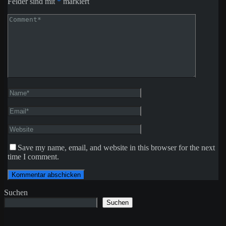
Felder sind mit
*
markiert
Save my name, email, and website in this browser for the next
time I comment.
Suchen
Suchen