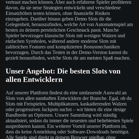
vertraut machen können. Aber auch erfahrene Spieler profitieren
davon, da sie neue Strategien entwickeln und verschiedene
Einsatzhöhen testen können, ohne finanzielle Risiken
einzugehen. Darüber hinaus geben Demo Slots dir die
Gelegenheit, herauszufinden, welche Art von Automatenspiel am
besten zu deinem persönlichen Geschmack passt. Manche
Spieler bevorzugen klassische Slots mit wenigen Walzen und
einfachen Symbolen, während andere moderne Slots mit
zahlreichen Features und komplizierten Bonusmechaniken
bevorzugen. Durch das Testen in der Demo-Version kannst du
gezielt herausfinden, welche Slots dir am meisten Spaß machen.
Unser Angebot: Die besten Slots von
allen Entwicklern
Auf unserer Plattform findest du eine umfassende Auswahl an
Slots von allen namhaften Entwicklern der Branche. Egal, ob du
Slots mit Freispielen, Multiplikatoren, kaskadierenden Walzen
oder progressiven Jackpots suchst – wir bieten dir eine riesige
Bandbreite an Optionen. Unsere Sammlung wird ständig
aktualisiert, sodass du immer die neuesten und beliebtesten Spiele
ausprobieren kannst. Ein weiterer Vorteil unserer Plattform ist,
dass du keine Anmeldung oder Software-Downloads benötigst.
Alle Spiele sind direkt in deinem Browser spielbar, ohne