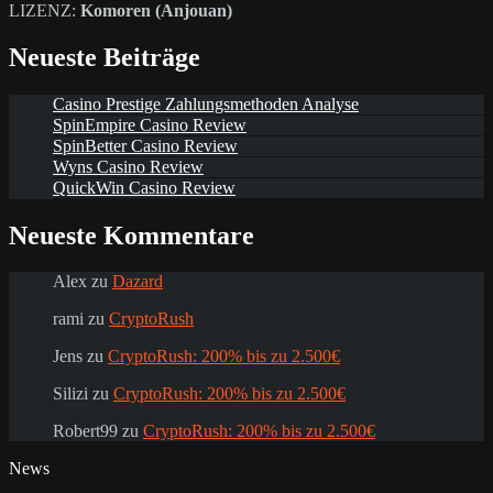
LIZENZ:
Komoren (Anjouan)
Neueste Beiträge
Casino Prestige Zahlungsmethoden Analyse
SpinEmpire Casino Review
SpinBetter Casino Review
Wyns Casino Review
QuickWin Casino Review
Neueste Kommentare
Alex
zu
Dazard
rami
zu
CryptoRush
Jens
zu
CryptoRush: 200% bis zu 2.500€
Silizi
zu
CryptoRush: 200% bis zu 2.500€
Robert99
zu
CryptoRush: 200% bis zu 2.500€
News