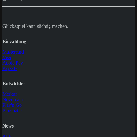
Glücksspiel kann süchtig machen.
Einzahlung
Mastercard
Visa
Apple Pay
Paysafe
Entwickler
Merkur
Novomatic
Play'n Go
Pragmatic
News
Alle