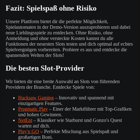
Fazit: Spielspaß ohne Risiko
Unsere Plattform bietet dir die perfekte Möglichkeit,
Spielautomaten in der Demo-Version auszuprobieren und dabei
neue Lieblingsspiele zu entdecken. Ohne Risiko, ohne
Anmeldung und ohne versteckte Kosten kannst du alle
Funktionen der neuesten Slots testen und dich optimal auf echtes
Spielvergnügen vorbereiten. Probiere es aus und entdecke die
spannenden Welten der Slots!
Die besten Slot-Provider
Wir bieten dir eine breite Auswahl an Slots von führenden
Providern der Branche. Entdecke Spiele von:
Hacksaw Gaming
– Innovativ und spannend mit
einzigartigen Features.
Pragmatic Play
– Einer der Marktführer mit Top-Grafiken
und hohen Gewinnen.
NetEnt
– Klassiker wie Starburst und Gonzo's Quest
warten auf dich.
Play'n GO
– Perfekte Mischung aus Spielspaß und
großartigen Boni.