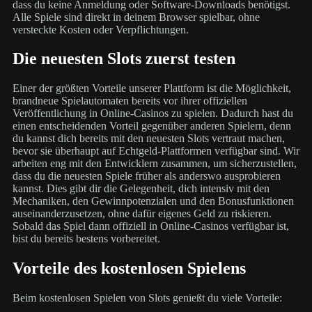
dass du keine Anmeldung oder Software-Downloads benötigst.
Alle Spiele sind direkt in deinem Browser spielbar, ohne
versteckte Kosten oder Verpflichtungen.
Die neuesten Slots zuerst testen
Einer der größten Vorteile unserer Plattform ist die Möglichkeit,
brandneue Spielautomaten bereits vor ihrer offiziellen
Veröffentlichung in Online-Casinos zu spielen. Dadurch hast du
einen entscheidenden Vorteil gegenüber anderen Spielern, denn
du kannst dich bereits mit den neuesten Slots vertraut machen,
bevor sie überhaupt auf Echtgeld-Plattformen verfügbar sind. Wir
arbeiten eng mit den Entwicklern zusammen, um sicherzustellen,
dass du die neuesten Spiele früher als anderswo ausprobieren
kannst. Dies gibt dir die Gelegenheit, dich intensiv mit den
Mechaniken, den Gewinnpotenzialen und den Bonusfunktionen
auseinanderzusetzen, ohne dafür eigenes Geld zu riskieren.
Sobald das Spiel dann offiziell in Online-Casinos verfügbar ist,
bist du bereits bestens vorbereitet.
Vorteile des kostenlosen Spielens
Beim kostenlosen Spielen von Slots genießt du viele Vorteile: