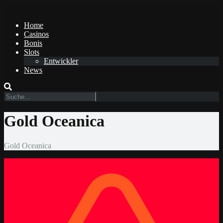
Home
Casinos
Bonis
Slots
Entwickler
News
Gold Oceanica
Gold Oceanica