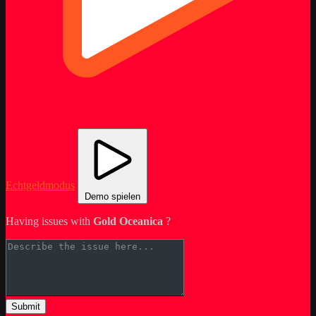
Echtgeldmodus
Demo spielen
Having issues with
Gold Oceanica
?
Submit