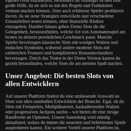
eigenes Geld einzusetzen. Besonders für Anfänger ist dies eine
große Hilfe, da sie sich so mit den Regeln und Funktionen
vertraut machen können. Aber auch erfahrene Spieler profitieren
davon, da sie neue Strategien entwickeln und verschiedene
Einsatzhöhen testen können, ohne finanzielle Risiken
einzugehen. Darüber hinaus geben Demo Slots dir die
Gelegenheit, herauszufinden, welche Art von Automatenspiel am
besten zu deinem persönlichen Geschmack passt. Manche
Spieler bevorzugen klassische Slots mit wenigen Walzen und
einfachen Symbolen, während andere moderne Slots mit
zahlreichen Features und komplizierten Bonusmechaniken
bevorzugen. Durch das Testen in der Demo-Version kannst du
gezielt herausfinden, welche Slots dir am meisten Spaß machen.
Unser Angebot: Die besten Slots von
allen Entwicklern
Auf unserer Plattform findest du eine umfassende Auswahl an
Slots von allen namhaften Entwicklern der Branche. Egal, ob du
Slots mit Freispielen, Multiplikatoren, kaskadierenden Walzen
oder progressiven Jackpots suchst – wir bieten dir eine riesige
Bandbreite an Optionen. Unsere Sammlung wird ständig
aktualisiert, sodass du immer die neuesten und beliebtesten Spiele
ausprobieren kannst. Ein weiterer Vorteil unserer Plattform ist,