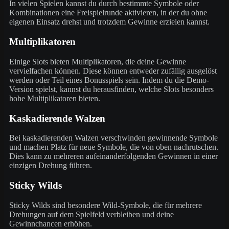
In vielen Spielen kannst du durch bestimmte Symbole oder
Kombinationen eine Freispielrunde aktivieren, in der du ohne
eigenen Einsatz drehst und trotzdem Gewinne erzielen kannst.
Multiplikatoren
Einige Slots bieten Multiplikatoren, die deine Gewinne
vervielfachen können. Diese können entweder zufällig ausgelöst
werden oder Teil eines Bonusspiels sein. Indem du die Demo-
Version spielst, kannst du herausfinden, welche Slots besonders
hohe Multiplikatoren bieten.
Kaskadierende Walzen
Bei kaskadierenden Walzen verschwinden gewinnende Symbole
und machen Platz für neue Symbole, die von oben nachrutschen.
Dies kann zu mehreren aufeinanderfolgenden Gewinnen in einer
einzigen Drehung führen.
Sticky Wilds
Sticky Wilds sind besondere Wild-Symbole, die für mehrere
Drehungen auf dem Spielfeld verbleiben und deine
Gewinnchancen erhöhen.