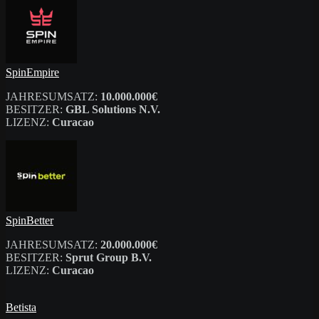
SpinEmpire
JAHRESUMSATZ:
10.000.000€
BESITZER:
GBL Solutions N.V.
LIZENZ:
Curacao
SpinBetter
JAHRESUMSATZ:
20.000.000€
BESITZER:
Sprut Group B.V.
LIZENZ:
Curacao
Betista