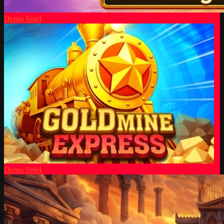
Demo Spiel
Demo Spiel