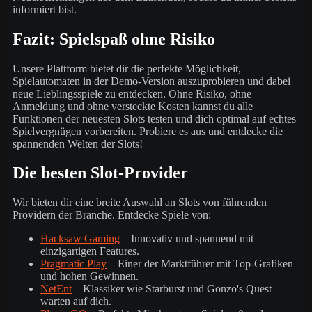
informiert bist.
Fazit: Spielspaß ohne Risiko
Unsere Plattform bietet dir die perfekte Möglichkeit,
Spielautomaten in der Demo-Version auszuprobieren und dabei
neue Lieblingsspiele zu entdecken. Ohne Risiko, ohne
Anmeldung und ohne versteckte Kosten kannst du alle
Funktionen der neuesten Slots testen und dich optimal auf echtes
Spielvergnügen vorbereiten. Probiere es aus und entdecke die
spannenden Welten der Slots!
Die besten Slot-Provider
Wir bieten dir eine breite Auswahl an Slots von führenden
Providern der Branche. Entdecke Spiele von:
Hacksaw Gaming
– Innovativ und spannend mit
einzigartigen Features.
Pragmatic Play
– Einer der Marktführer mit Top-Grafiken
und hohen Gewinnen.
NetEnt
– Klassiker wie Starburst und Gonzo's Quest
warten auf dich.