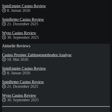
SpinEmpire Casino Review
8. Januar 2026
SpinBetter Casino Review
21. Dezember 2025
Wyns Casino Review
30. September 2025
Aktuelle Reviews
Casino Prestige Zahlungsmethoden Analyse
18. Mai 2026
SpinEmpire Casino Review
8. Januar 2026
SpinBetter Casino Review
21. Dezember 2025
Wyns Casino Review
30. September 2025