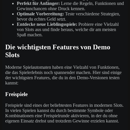
Perfekt für Anfänger:
Lerne die Regeln, Funktionen und
Gewinnchancen ohne Druck kennen.
Optimale Vorbereitung:
Teste verschiedene Strategien,
bevor du echtes Geld setzt.
Entdecke neue Lieblingsspiele:
Probiere eine Vielzahl
von Slots aus und finde heraus, welche dir am meisten
Spaß machen.
Die wichtigsten Features von Demo
Slots
Moderne Spielautomaten haben eine Vielzahl von Funktionen,
die das Spielerlebnis noch spannender machen. Hier sind einige
der wichtigsten Features, die du in den Demo-Versionen testen
kannst:
Freispiele
Freispiele sind eines der beliebtesten Features in modernen Slots.
In vielen Spielen kannst du durch bestimmte Symbole oder
Kombinationen eine Freispielrunde aktivieren, in der du ohne
eigenen Einsatz drehst und trotzdem Gewinne erzielen kannst.