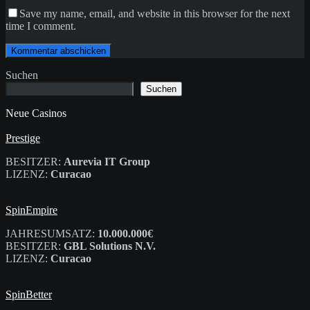
Save my name, email, and website in this browser for the next
time I comment.
Suchen
Suchen
Neue Casinos
Prestige
BESITZER:
Aurevia IT Group
LIZENZ:
Curacao
SpinEmpire
JAHRESUMSATZ:
10.000.000€
BESITZER:
GBL Solutions N.V.
LIZENZ:
Curacao
SpinBetter