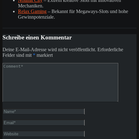
Nolimit City
– Extrem kreative Slots mit innovativen
Mechaniken.
Relax Gaming
– Bekannt für Megaways-Slots und hohe
Gewinnpotenziale.
Schreibe einen Kommentar
Deine E-Mail-Adresse wird nicht veröffentlicht.
Erforderliche
Felder sind mit
*
markiert