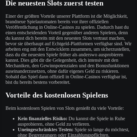
Die neuesten Slots zuerst testen
Einer der größten Vorteile unserer Plattform ist die Möglichkeit,
brandneue Spielautomaten bereits vor ihrer offiziellen
Veröffentlichung in Online-Casinos zu spielen. Dadurch hast du
einen entscheidenden Vorteil gegenüber anderen Spielern, denn
du kannst dich bereits mit den neuesten Slots vertraut machen,
bevor sie überhaupt auf Echtgeld-Plattformen verfügbar sind. Wir
arbeiten eng mit den Entwicklern zusammen, um sicherzustellen,
dass du die neuesten Spiele früher als anderswo ausprobieren
kannst. Dies gibt dir die Gelegenheit, dich intensiv mit den
Mechaniken, den Gewinnpotenzialen und den Bonusfunktionen
auseinanderzusetzen, ohne dafür eigenes Geld zu riskieren.
Sobald das Spiel dann offiziell in Online-Casinos verfügbar ist,
bist du bereits bestens vorbereitet.
Vorteile des kostenlosen Spielens
Beim kostenlosen Spielen von Slots genießt du viele Vorteile:
Kein finanzielles Risiko:
Du kannst die Spiele in Ruhe
ausprobieren, ohne Geld zu verlieren.
Uneingeschränktes Testen:
Spiele so lange du möchtest,
ohne Begrenzungen oder Einzahlungspflichten.