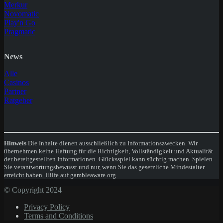
Merkur
Novomatic
Play'n Go
Pragmatic
News
Alle
Casinos
Partner
Ratgeber
Hinweis
Die Inhalte dienen ausschließlich zu Informationszwecken. Wir
übernehmen keine Haftung für die Richtigkeit, Vollständigkeit und Aktualität
der bereitgestellten Informationen. Glücksspiel kann süchtig machen. Spielen
Sie verantwortungsbewusst und nur, wenn Sie das gesetzliche Mindestalter
erreicht haben. Hilfe auf gambleaware.org
© Copyright 2024
Privacy Policy
Terms and Conditions