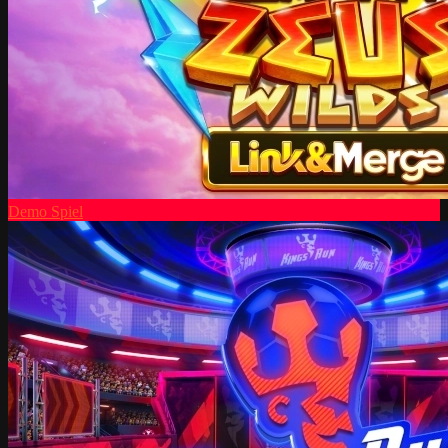
Demo Spiel