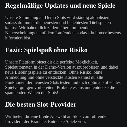
Regelmäßige Updates und neue Spiele
Unsere Sammlung an Demo Slots wird ständig aktualisiert,
sodass du immer die neuesten und beliebtesten Titel spielen
kannst. Wir halten dich zudem über kommende
Neuerscheinungen auf dem Laufenden, sodass du immer bestens
informiert bist.
Fazit: Spielspaß ohne Risiko
Unsere Plattform bietet dir die perfekte Möglichkeit,
Spielautomaten in der Demo-Version auszuprobieren und dabei
neue Lieblingsspiele zu entdecken. Ohne Risiko, ohne
Anmeldung und ohne versteckte Kosten kannst du alle
Funktionen der neuesten Slots testen und dich optimal auf echtes
Spielvergnügen vorbereiten. Probiere es aus und entdecke die
spannenden Welten der Slots!
Die besten Slot-Provider
Wir bieten dir eine breite Auswahl an Slots von führenden
Providern der Branche. Entdecke Spiele von: