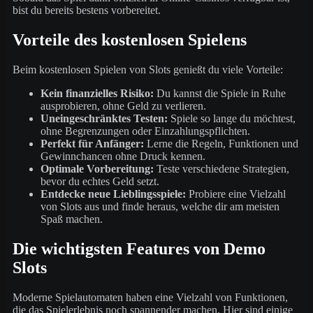
bist du bereits bestens vorbereitet.
Vorteile des kostenlosen Spielens
Beim kostenlosen Spielen von Slots genießt du viele Vorteile:
Kein finanzielles Risiko:
Du kannst die Spiele in Ruhe
ausprobieren, ohne Geld zu verlieren.
Uneingeschränktes Testen:
Spiele so lange du möchtest,
ohne Begrenzungen oder Einzahlungspflichten.
Perfekt für Anfänger:
Lerne die Regeln, Funktionen und
Gewinnchancen ohne Druck kennen.
Optimale Vorbereitung:
Teste verschiedene Strategien,
bevor du echtes Geld setzt.
Entdecke neue Lieblingsspiele:
Probiere eine Vielzahl
von Slots aus und finde heraus, welche dir am meisten
Spaß machen.
Die wichtigsten Features von Demo
Slots
Moderne Spielautomaten haben eine Vielzahl von Funktionen,
die das Spielerlebnis noch spannender machen. Hier sind einige