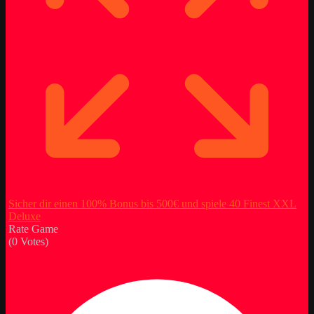
Sicher dir einen 100% Bonus bis 500€ und spiele 40 Finest XXL
Deluxe
Rate Game
(
0
Votes)