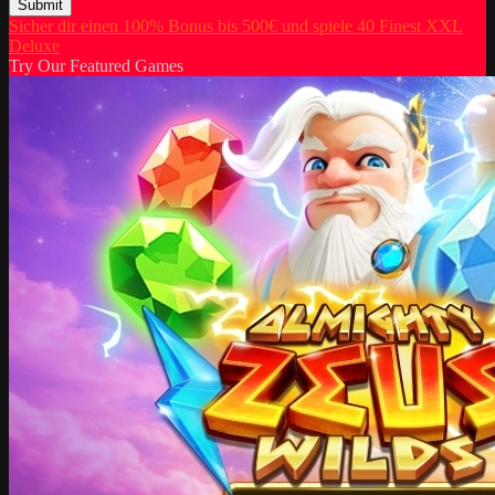
Submit
Sicher dir einen 100% Bonus bis 500€ und spiele 40 Finest XXL
Deluxe
Try Our Featured Games