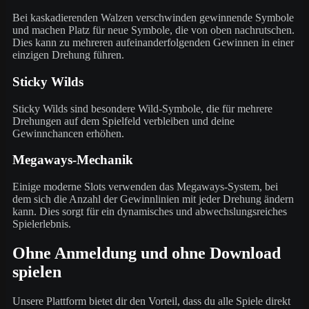
Bei kaskadierenden Walzen verschwinden gewinnende Symbole
und machen Platz für neue Symbole, die von oben nachrutschen.
Dies kann zu mehreren aufeinanderfolgenden Gewinnen in einer
einzigen Drehung führen.
Sticky Wilds
Sticky Wilds sind besondere Wild-Symbole, die für mehrere
Drehungen auf dem Spielfeld verbleiben und deine
Gewinnchancen erhöhen.
Megaways-Mechanik
Einige moderne Slots verwenden das Megaways-System, bei
dem sich die Anzahl der Gewinnlinien mit jeder Drehung ändern
kann. Dies sorgt für ein dynamisches und abwechslungsreiches
Spielerlebnis.
Ohne Anmeldung und ohne Download
spielen
Unsere Plattform bietet dir den Vorteil, dass du alle Spiele direkt