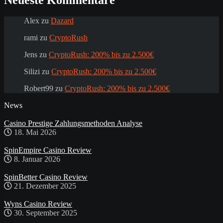
Alex
zu
Dazard
rami
zu
CryptoRush
Jens
zu
CryptoRush: 200% bis zu 2.500€
Silizi
zu
CryptoRush: 200% bis zu 2.500€
Robert99
zu
CryptoRush: 200% bis zu 2.500€
News
Casino Prestige Zahlungsmethoden Analyse
18. Mai 2026
SpinEmpire Casino Review
8. Januar 2026
SpinBetter Casino Review
21. Dezember 2025
Wyns Casino Review
30. September 2025