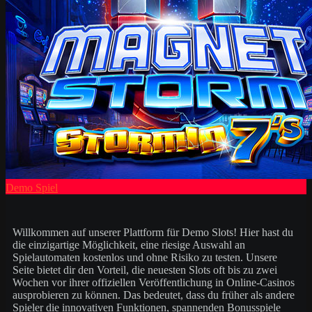
Demo Spiel
Willkommen auf unserer Plattform für Demo Slots! Hier hast du
die einzigartige Möglichkeit, eine riesige Auswahl an
Spielautomaten kostenlos und ohne Risiko zu testen. Unsere
Seite bietet dir den Vorteil, die neuesten Slots oft bis zu zwei
Wochen vor ihrer offiziellen Veröffentlichung in Online-Casinos
ausprobieren zu können. Das bedeutet, dass du früher als andere
Spieler die innovativen Funktionen, spannenden Bonusspiele