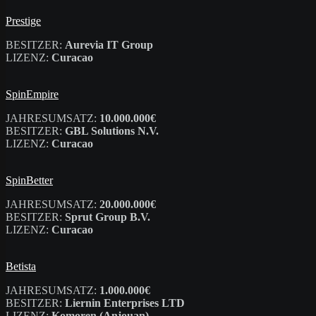
Prestige
BESITZER:
Aurevia IT Group
LIZENZ:
Curacao
SpinEmpire
JAHRESUMSATZ:
10.000.000€
BESITZER:
GBL Solutions N.V.
LIZENZ:
Curacao
SpinBetter
JAHRESUMSATZ:
20.000.000€
BESITZER:
Sprut Group B.V.
LIZENZ:
Curacao
Betista
JAHRESUMSATZ:
1.000.000€
BESITZER:
Liernin Enterprises LTD
LIZENZ:
Komoren (Anjouan)