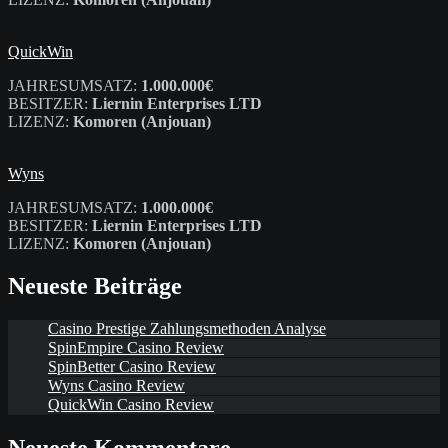
QuickWin
JAHRESUMSATZ:
1.000.000€
BESITZER:
Liernin Enterprises LTD
LIZENZ:
Komoren (Anjouan)
Wyns
JAHRESUMSATZ:
1.000.000€
BESITZER:
Liernin Enterprises LTD
LIZENZ:
Komoren (Anjouan)
Neueste Beiträge
Casino Prestige Zahlungsmethoden Analyse
SpinEmpire Casino Review
SpinBetter Casino Review
Wyns Casino Review
QuickWin Casino Review
Neueste Kommentare