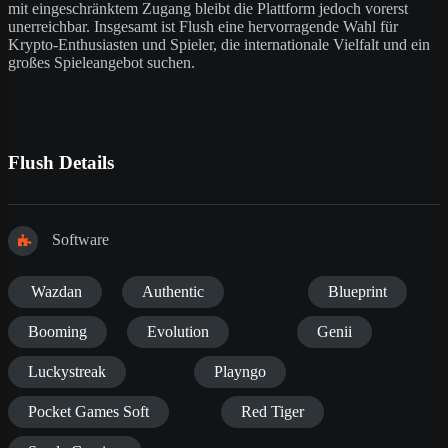
mit eingeschränktem Zugang bleibt die Plattform jedoch vorerst
unerreichbar. Insgesamt ist Flush eine hervorragende Wahl für
Krypto-Enthusiasten und Spieler, die internationale Vielfalt und ein
großes Spieleangebot suchen.
Flush Details
Software
Wazdan
Authentic
Blueprint
Booming
Evolution
Genii
Luckystreak
Playngo
Pocket Games Soft
Red Tiger