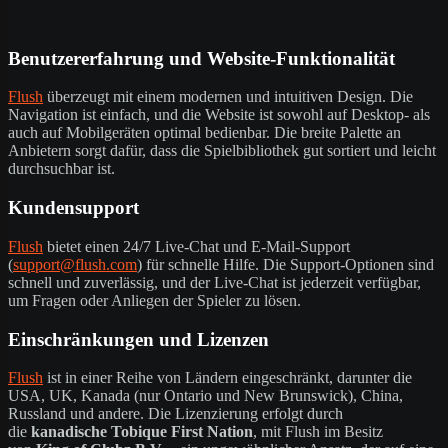
Benutzererfahrung und Website-Funktionalität
Flush
überzeugt mit einem modernen und intuitiven Design. Die
Navigation ist einfach, und die Website ist sowohl auf Desktop- als
auch auf Mobilgeräten optimal bedienbar. Die breite Palette an
Anbietern sorgt dafür, dass die Spielbibliothek gut sortiert und leicht
durchsuchbar ist.
Kundensupport
Flush
bietet einen 24/7 Live-Chat und E-Mail-Support
(
support@flush.com
) für schnelle Hilfe. Die Support-Optionen sind
schnell und zuverlässig, und der Live-Chat ist jederzeit verfügbar,
um Fragen oder Anliegen der Spieler zu lösen.
Einschränkungen und Lizenzen
Flush
ist in einer Reihe von Ländern eingeschränkt, darunter die
USA, UK, Kanada (nur Ontario und New Brunswick), China,
Russland und andere. Die Lizenzierung erfolgt durch
die
kanadische Tobique First Nation
, mit Flush im Besitz