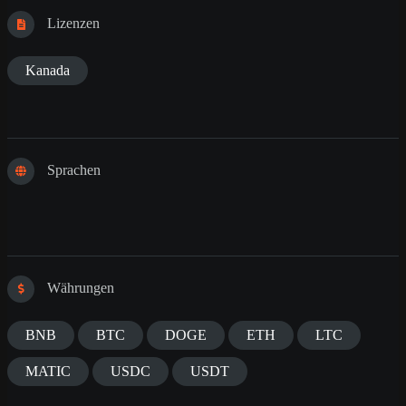
Lizenzen
Kanada
Sprachen
Währungen
BNB
BTC
DOGE
ETH
LTC
MATIC
USDC
USDT