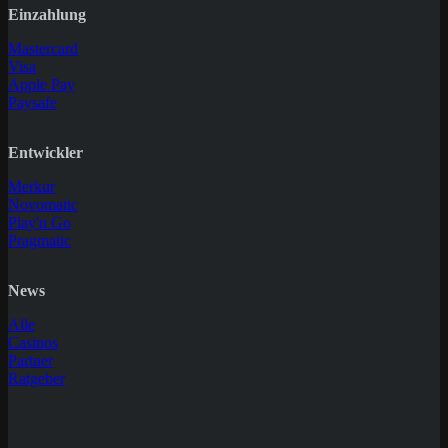
Einzahlung
Mastercard
Visa
Apple Pay
Paysafe
Entwickler
Merkur
Novomatic
Play'n Go
Pragmatic
News
Alle
Casinos
Partner
Ratgeber