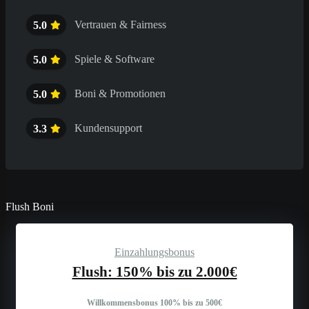
Vertrauen & Fairness
5.0
Spiele & Software
5.0
Boni & Promotionen
5.0
Kundensupport
3.3
Flush Boni
Einzahlungsbonus
Flush: 150% bis zu 2.000€
Willkommensbonus 100% bis zu 500€