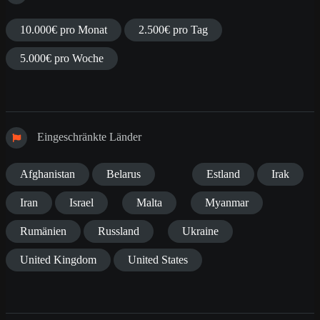
10.000€ pro Monat
2.500€ pro Tag
5.000€ pro Woche
Eingeschränkte Länder
Afghanistan
Belarus
Estland
Irak
Iran
Israel
Malta
Myanmar
Rumänien
Russland
Ukraine
United Kingdom
United States