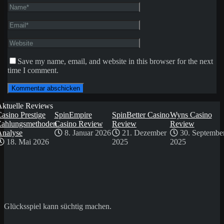
Save my name, email, and website in this browser for the next
time I comment.
Aktuelle Reviews
asino Prestige
SpinEmpire
SpinBetter Casino
Wyns Casino
Zahlungsmethoden
Casino Review
Review
Review
Analyse
8. Januar 2026
21. Dezember
30. Septembe
18. Mai 2026
2025
2025
Glücksspiel kann süchtig machen.