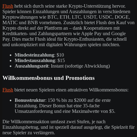
Flush
hebt sich durch seine starke Krypto-Unterstützung hervor.
Spieler können Einzahlungen und Auszahlungen in verschiedenen
Kryptowährungen wie BTC, ETH, LTC, USDT, USDC, DOGE,
MATIC und BNB vornehmen. Zusätzlich bietet Flush den Kauf von
Krypto direkt auf der Plattform an – dank Kooperationen mit
Kreditkarten- und Zahlungspartnern wie Apple Pay und Google
Pay. Dies macht Flush ideal für Krypto-Enthusiasten, die schnell
und unkompliziert mit digitalen Währungen spielen möchten.
Mindesteinzahlung
: $10
Mindestauszahlung
: $15
Auszahlungszeit
: Instant (sofortige Abwicklung)
Willkommensbonus und Promotions
Flush
bietet neuen Spielern einen attraktiven Willkommensbonus:
Bonusstruktur
: 150 % bis zu $2000 auf die erste
Einzahlung. Dieser Bonus hat eine 35-fache
Umsatzanforderung und eine Maximalwette von $5.
Die Willkommensaktion umfasst zwei Stufen, je nach
Einzahlungsbetrag, und ist speziell darauf ausgelegt, die Spielzeit für
neue Spieler zu verlängern.