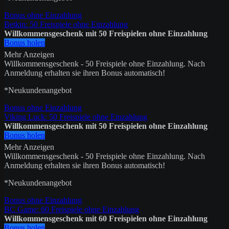
Bonus ohne Einzahlung
Betkin: 50 Freispiele ohne Einzahlung
Willkommensgeschenk mit 50 Freispielen ohne Einzahlung
Bonus holen
Mehr Anzeigen
Willkommensgeschenk - 50 Freispiele ohne Einzahlung. Nach
Anmeldung erhalten sie ihren Bonus automatisch!
*Neukundenangebot
Bonus ohne Einzahlung
Viking Luck: 50 Freispiele ohne Einzahlung
Willkommensgeschenk mit 50 Freispielen ohne Einzahlung
Bonus holen
Mehr Anzeigen
Willkommensgeschenk - 50 Freispiele ohne Einzahlung. Nach
Anmeldung erhalten sie ihren Bonus automatisch!
*Neukundenangebot
Bonus ohne Einzahlung
BC Game: 60 Freispiele ohne Einzahlung
Willkommensgeschenk mit 60 Freispielen ohne Einzahlung
Bonus holen