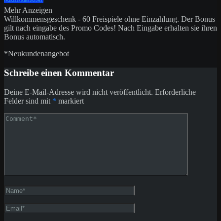
Mehr Anzeigen
Willkommensgeschenk - 60 Freispiele ohne Einzahlung. Der Bonus
gilt nach eingabe des Promo Codes! Nach Eingabe erhalten sie ihren
Bonus automatisch.
*Neukundenangebot
Schreibe einen Kommentar
Deine E-Mail-Adresse wird nicht veröffentlicht.
Erforderliche
Felder sind mit
*
markiert