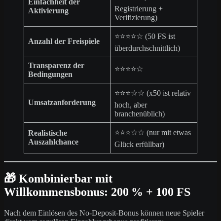
Einfachheit der
Registrierung +
Aktivierung
Verifizierung)
⭐⭐⭐⭐☆ (50 FS ist
Anzahl der Freispiele
überdurchschnittlich)
Transparenz der
⭐⭐⭐⭐☆
Bedingungen
⭐⭐⭐☆☆ (x50 ist relativ
Umsatzanforderung
hoch, aber
branchenüblich)
⭐⭐⭐☆☆ (nur mit etwas
Realistische
Auszahlchance
Glück erfüllbar)
🎁 Kombinierbar mit
Willkommensbonus: 200 % + 100 FS
Nach dem Einlösen des No-Deposit-Bonus können neue Spieler