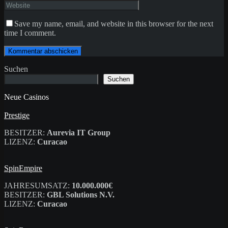
Save my name, email, and website in this browser for the next
time I comment.
Suchen
Suchen
Neue Casinos
Prestige
BESITZER:
Aurevia IT Group
LIZENZ:
Curacao
SpinEmpire
JAHRESUMSATZ:
10.000.000€
BESITZER:
GBL Solutions N.V.
LIZENZ:
Curacao