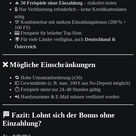
🔥
50 Freispiele ohne Einzahlung
– risikofrei testen
🔒 Nur Verifizierung erforderlich – keine Kreditkartendaten
nötig
💯 Kombinierbar mit starkem Einzahlungsbonus (200 % +
100 FS)
🎰 Freispiele für beliebte Top-Slots
🌍 Für viele Länder verfügbar, auch
Deutschland &
Österreich
❌ Mögliche Einschränkungen
🔁 Hohe Umsatzanforderung (x50)
💶 Gewinnlimits (z. B. max. 100 € aus No-Deposit möglich)
⏱ Freispiele meist nur 24–48 Stunden gültig
📲 Handynummer & E-Mail müssen verifiziert werden
🏁 Fazit: Lohnt sich der Bonus ohne
Einzahlung?