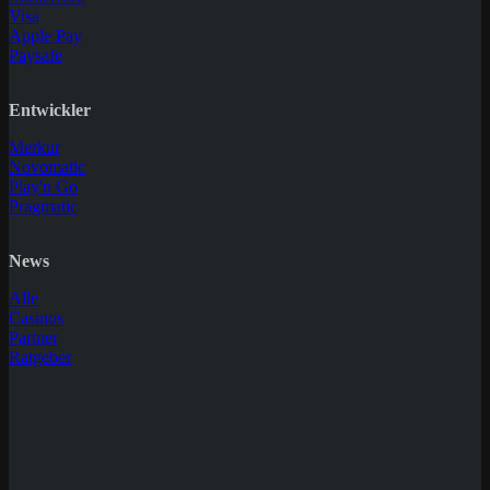
Visa
Apple Pay
Paysafe
Entwickler
Merkur
Novomatic
Play'n Go
Pragmatic
News
Alle
Casinos
Partner
Ratgeber