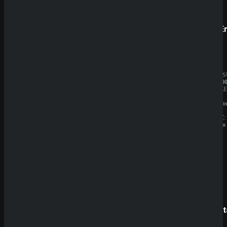
Prestige
SpinE
BESITZER:
JAHRES
Aurevia
10.000.0
IT
BESITZE
Group
GBL
LIZENZ:
Solution
Curacao
N.V.
LIZENZ:
Curacao
SpinBetter
Betist