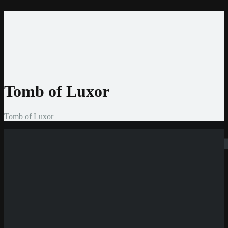
Home
Casinos
Bonis
Slots
Entwickler
News
Tomb of Luxor
Tomb of Luxor
Suchen
Neue Casinos