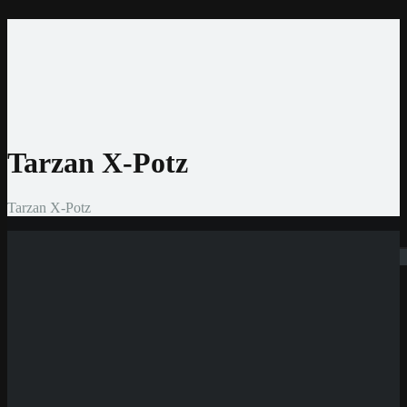
Home
Casinos
Bonis
Slots
Entwickler
News
Tarzan X-Potz
Tarzan X-Potz
Suchen
Neue Casinos