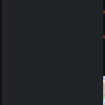
Silizi
zu
CryptoRush
200% bis
Echtgeldmodus
zu 2.500€
Demo spielen
Robert99
Having issues with
Stunning Crown Cash Mesh
zu
Ultra Dice
?
CryptoRush
200% bis
zu 2.500€
News
Submit
Casino Prestige
Sicher dir einen 100% Bonus bis 500€ und spiele
Zahlungsmethoden
Stunning Crown Cash Mesh Ultra Dice
Analyse
Try Our Featured Games
18. Mai 2026
SpinEmpire Casino
Review
8. Januar 2026
SpinBetter Casino
Review
21. Dezember