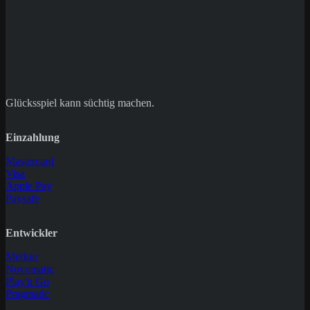
Glücksspiel kann süchtig machen.
Einzahlung
Mastercard
Visa
Apple Pay
Paysafe
Entwickler
Merkur
Novomatic
Play'n Go
Pragmatic