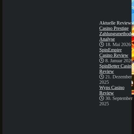
2025
Wyns Casino Revie
30. September
2025
Aktuelle Reviews
Casino Prestige
Zahlungsmethode
Analyse
18. Mai 2026
SpinEmpire
Casino Review
8. Januar 2026
SpinBetter Casino
Review
21. Dezember
2025
Wyns Casino
Review
30. September
Demo Spiel
2025