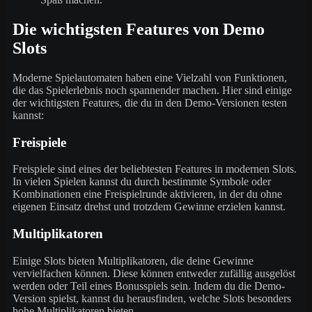
Die wichtigsten Features von Demo
Slots
Moderne Spielautomaten haben eine Vielzahl von Funktionen,
die das Spielerlebnis noch spannender machen. Hier sind einige
der wichtigsten Features, die du in den Demo-Versionen testen
kannst:
Freispiele
Freispiele sind eines der beliebtesten Features in modernen Slots.
In vielen Spielen kannst du durch bestimmte Symbole oder
Kombinationen eine Freispielrunde aktivieren, in der du ohne
eigenen Einsatz drehst und trotzdem Gewinne erzielen kannst.
Multiplikatoren
Einige Slots bieten Multiplikatoren, die deine Gewinne
vervielfachen können. Diese können entweder zufällig ausgelöst
werden oder Teil eines Bonusspiels sein. Indem du die Demo-
Version spielst, kannst du herausfinden, welche Slots besonders
hohe Multiplikatoren bieten.