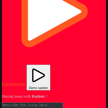
Echtgeldmodus
Demo spielen
Having issues with
Radiate
?