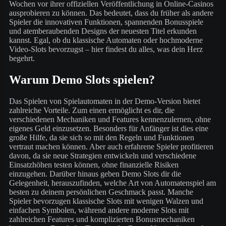
Wochen vor ihrer offiziellen Veröffentlichung in Online-Casinos
ausprobieren zu können. Das bedeutet, dass du früher als andere
Spieler die innovativen Funktionen, spannenden Bonusspiele
und atemberaubenden Designs der neuesten Titel erkunden
kannst. Egal, ob du klassische Automaten oder hochmoderne
Video-Slots bevorzugst – hier findest du alles, was dein Herz
begehrt.
Warum Demo Slots spielen?
Das Spielen von Spielautomaten in der Demo-Version bietet
zahlreiche Vorteile. Zum einen ermöglicht es dir, die
verschiedenen Mechaniken und Features kennenzulernen, ohne
eigenes Geld einzusetzen. Besonders für Anfänger ist dies eine
große Hilfe, da sie sich so mit den Regeln und Funktionen
vertraut machen können. Aber auch erfahrene Spieler profitieren
davon, da sie neue Strategien entwickeln und verschiedene
Einsatzhöhen testen können, ohne finanzielle Risiken
einzugehen. Darüber hinaus geben Demo Slots dir die
Gelegenheit, herauszufinden, welche Art von Automatenspiel am
besten zu deinem persönlichen Geschmack passt. Manche
Spieler bevorzugen klassische Slots mit wenigen Walzen und
einfachen Symbolen, während andere moderne Slots mit
zahlreichen Features und komplizierten Bonusmechaniken