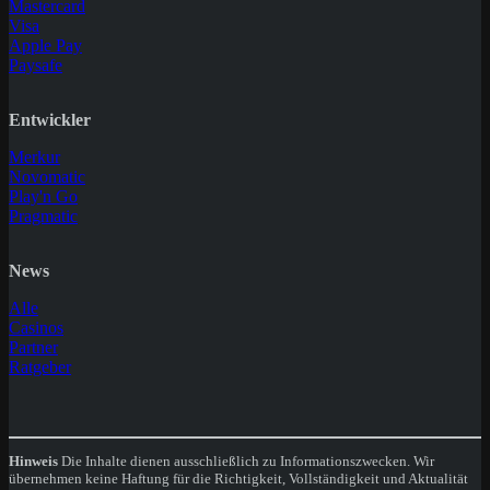
Mastercard
Visa
Apple Pay
Paysafe
Entwickler
Merkur
Novomatic
Play'n Go
Pragmatic
News
Alle
Casinos
Partner
Ratgeber
Hinweis
Die Inhalte dienen ausschließlich zu Informationszwecken. Wir
übernehmen keine Haftung für die Richtigkeit, Vollständigkeit und Aktualität