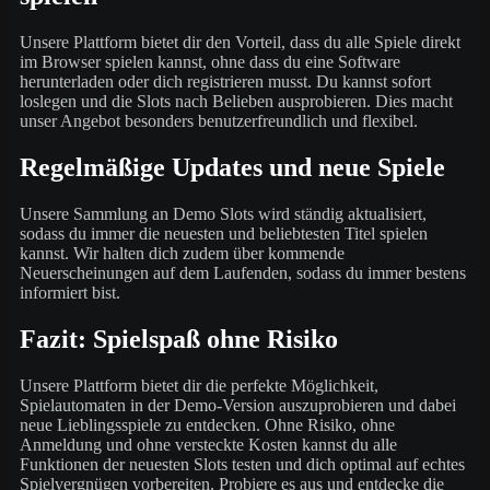
Unsere Plattform bietet dir den Vorteil, dass du alle Spiele direkt
im Browser spielen kannst, ohne dass du eine Software
herunterladen oder dich registrieren musst. Du kannst sofort
loslegen und die Slots nach Belieben ausprobieren. Dies macht
unser Angebot besonders benutzerfreundlich und flexibel.
Regelmäßige Updates und neue Spiele
Unsere Sammlung an Demo Slots wird ständig aktualisiert,
sodass du immer die neuesten und beliebtesten Titel spielen
kannst. Wir halten dich zudem über kommende
Neuerscheinungen auf dem Laufenden, sodass du immer bestens
informiert bist.
Fazit: Spielspaß ohne Risiko
Unsere Plattform bietet dir die perfekte Möglichkeit,
Spielautomaten in der Demo-Version auszuprobieren und dabei
neue Lieblingsspiele zu entdecken. Ohne Risiko, ohne
Anmeldung und ohne versteckte Kosten kannst du alle
Funktionen der neuesten Slots testen und dich optimal auf echtes
Spielvergnügen vorbereiten. Probiere es aus und entdecke die