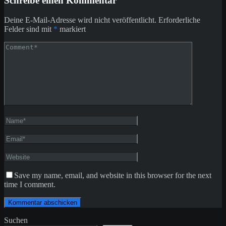
Schreibe einen Kommentar
Deine E-Mail-Adresse wird nicht veröffentlicht.
Erforderliche
Felder sind mit
*
markiert
Save my name, email, and website in this browser for the next
time I comment.
Suchen