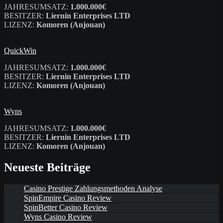
JAHRESUMSATZ:
1.000.000€
BESITZER:
Liernin Enterprises LTD
LIZENZ:
Komoren (Anjouan)
QuickWin
JAHRESUMSATZ:
1.000.000€
BESITZER:
Liernin Enterprises LTD
LIZENZ:
Komoren (Anjouan)
Wyns
JAHRESUMSATZ:
1.000.000€
BESITZER:
Liernin Enterprises LTD
LIZENZ:
Komoren (Anjouan)
Neueste Beiträge
Casino Prestige Zahlungsmethoden Analyse
SpinEmpire Casino Review
SpinBetter Casino Review
Wyns Casino Review