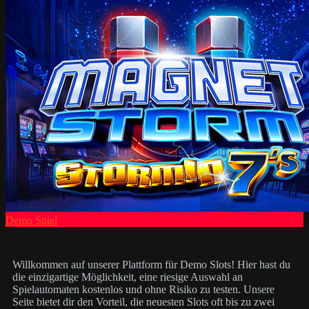
Demo Spiel
Willkommen auf unserer Plattform für Demo Slots! Hier hast du
die einzigartige Möglichkeit, eine riesige Auswahl an
Spielautomaten kostenlos und ohne Risiko zu testen. Unsere
Seite bietet dir den Vorteil, die neuesten Slots oft bis zu zwei