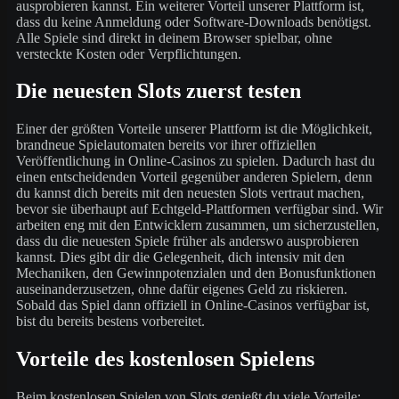
ausprobieren kannst. Ein weiterer Vorteil unserer Plattform ist,
dass du keine Anmeldung oder Software-Downloads benötigst.
Alle Spiele sind direkt in deinem Browser spielbar, ohne
versteckte Kosten oder Verpflichtungen.
Die neuesten Slots zuerst testen
Einer der größten Vorteile unserer Plattform ist die Möglichkeit,
brandneue Spielautomaten bereits vor ihrer offiziellen
Veröffentlichung in Online-Casinos zu spielen. Dadurch hast du
einen entscheidenden Vorteil gegenüber anderen Spielern, denn
du kannst dich bereits mit den neuesten Slots vertraut machen,
bevor sie überhaupt auf Echtgeld-Plattformen verfügbar sind. Wir
arbeiten eng mit den Entwicklern zusammen, um sicherzustellen,
dass du die neuesten Spiele früher als anderswo ausprobieren
kannst. Dies gibt dir die Gelegenheit, dich intensiv mit den
Mechaniken, den Gewinnpotenzialen und den Bonusfunktionen
auseinanderzusetzen, ohne dafür eigenes Geld zu riskieren.
Sobald das Spiel dann offiziell in Online-Casinos verfügbar ist,
bist du bereits bestens vorbereitet.
Vorteile des kostenlosen Spielens
Beim kostenlosen Spielen von Slots genießt du viele Vorteile: