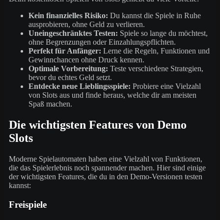
Kein finanzielles Risiko:
Du kannst die Spiele in Ruhe
ausprobieren, ohne Geld zu verlieren.
Uneingeschränktes Testen:
Spiele so lange du möchtest,
ohne Begrenzungen oder Einzahlungspflichten.
Perfekt für Anfänger:
Lerne die Regeln, Funktionen und
Gewinnchancen ohne Druck kennen.
Optimale Vorbereitung:
Teste verschiedene Strategien,
bevor du echtes Geld setzt.
Entdecke neue Lieblingsspiele:
Probiere eine Vielzahl
von Slots aus und finde heraus, welche dir am meisten
Spaß machen.
Die wichtigsten Features von Demo
Slots
Moderne Spielautomaten haben eine Vielzahl von Funktionen,
die das Spielerlebnis noch spannender machen. Hier sind einige
der wichtigsten Features, die du in den Demo-Versionen testen
kannst:
Freispiele