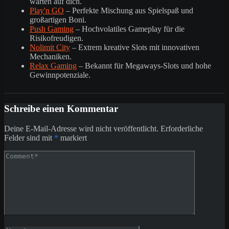
warten auf dich.
Play'n GO
– Perfekte Mischung aus Spielspaß und
großartigen Boni.
Push Gaming
– Hochvolatiles Gameplay für die
Risikofreudigen.
Nolimit City
– Extrem kreative Slots mit innovativen
Mechaniken.
Relax Gaming
– Bekannt für Megaways-Slots und hohe
Gewinnpotenziale.
Schreibe einen Kommentar
Deine E-Mail-Adresse wird nicht veröffentlicht.
Erforderliche
Felder sind mit
*
markiert