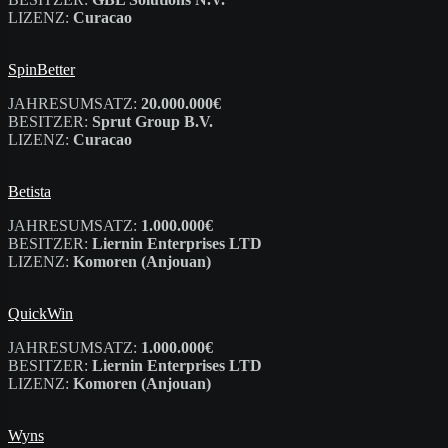
LIZENZ:
Curacao
SpinBetter
JAHRESUMSATZ:
20.000.000€
BESITZER:
Sprut Group B.V.
LIZENZ:
Curacao
Betista
JAHRESUMSATZ:
1.000.000€
BESITZER:
Liernin Enterprises LTD
LIZENZ:
Komoren (Anjouan)
QuickWin
JAHRESUMSATZ:
1.000.000€
BESITZER:
Liernin Enterprises LTD
LIZENZ:
Komoren (Anjouan)
Wyns