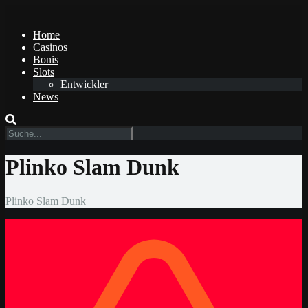
Home
Casinos
Bonis
Slots
Entwickler
News
Plinko Slam Dunk
Plinko Slam Dunk