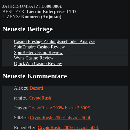
JAHRESUMSATZ:
1.000.000€
BESITZER:
Liernin Enterprises LTD
LIZENZ:
Komoren (Anjouan)
Neueste Beiträge
Casino Prestige Zahlungsmethoden Analyse
SpinEmpire Casino Review
SpinBetter Casino Review
Wyns Casino Review
QuickWin Casino Review
Neueste Kommentare
Alex
zu
Dazard
rami
zu
CryptoRush
Jens
zu
CryptoRush: 200% bis zu 2.500€
Silizi
zu
CryptoRush: 200% bis zu 2.500€
Robert99
zu
CryptoRush: 200% bis zu 2.500€