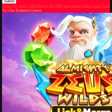
Submit
Sicher dir einen 100% Bonus bis 500€ und spiele Plinko Slam Dunk
Try Our Featured Games