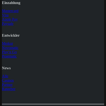
Einzahlung
Mastercard
Visa
Apple Pay
Paysafe
Entwickler
Merkur
Novomatic
Play'n Go
Pragmatic
News
Alle
Casinos
Partner
Ratgeber