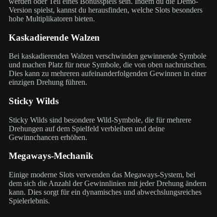
werden oder Teil eines Bonusspiels sein. Indem du die Demo-
Version spielst, kannst du herausfinden, welche Slots besonders
hohe Multiplikatoren bieten.
Kaskadierende Walzen
Bei kaskadierenden Walzen verschwinden gewinnende Symbole
und machen Platz für neue Symbole, die von oben nachrutschen.
Dies kann zu mehreren aufeinanderfolgenden Gewinnen in einer
einzigen Drehung führen.
Sticky Wilds
Sticky Wilds sind besondere Wild-Symbole, die für mehrere
Drehungen auf dem Spielfeld verbleiben und deine
Gewinnchancen erhöhen.
Megaways-Mechanik
Einige moderne Slots verwenden das Megaways-System, bei
dem sich die Anzahl der Gewinnlinien mit jeder Drehung ändern
kann. Dies sorgt für ein dynamisches und abwechslungsreiches
Spielerlebnis.