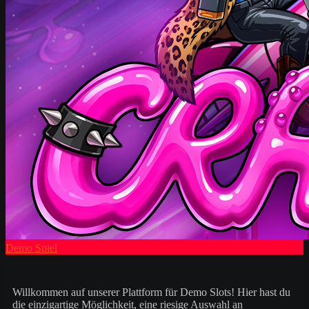
Demo Spiel
Willkommen auf unserer Plattform für Demo Slots! Hier hast du
die einzigartige Möglichkeit, eine riesige Auswahl an