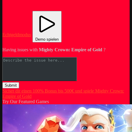
Echtgeldmodus
Demo spielen
Having issues with
Mighty Crown: Empire of Gold
?
Submit
Sicher dir einen 100% Bonus bis 500€ und spiele Mighty Crown:
Empire of Gold
Try Our Featured Games