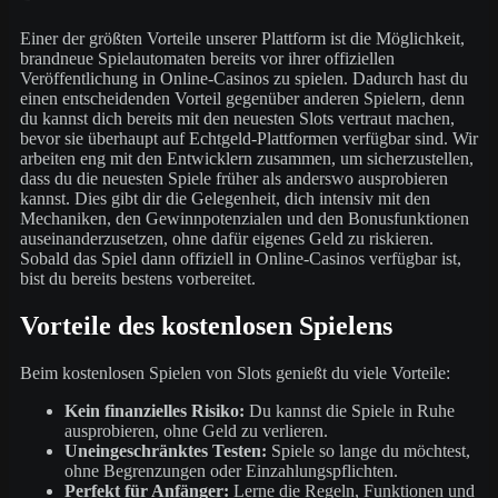
Einer der größten Vorteile unserer Plattform ist die Möglichkeit,
brandneue Spielautomaten bereits vor ihrer offiziellen
Veröffentlichung in Online-Casinos zu spielen. Dadurch hast du
einen entscheidenden Vorteil gegenüber anderen Spielern, denn
du kannst dich bereits mit den neuesten Slots vertraut machen,
bevor sie überhaupt auf Echtgeld-Plattformen verfügbar sind. Wir
arbeiten eng mit den Entwicklern zusammen, um sicherzustellen,
dass du die neuesten Spiele früher als anderswo ausprobieren
kannst. Dies gibt dir die Gelegenheit, dich intensiv mit den
Mechaniken, den Gewinnpotenzialen und den Bonusfunktionen
auseinanderzusetzen, ohne dafür eigenes Geld zu riskieren.
Sobald das Spiel dann offiziell in Online-Casinos verfügbar ist,
bist du bereits bestens vorbereitet.
Vorteile des kostenlosen Spielens
Beim kostenlosen Spielen von Slots genießt du viele Vorteile:
Kein finanzielles Risiko:
Du kannst die Spiele in Ruhe
ausprobieren, ohne Geld zu verlieren.
Uneingeschränktes Testen:
Spiele so lange du möchtest,
ohne Begrenzungen oder Einzahlungspflichten.
Perfekt für Anfänger:
Lerne die Regeln, Funktionen und