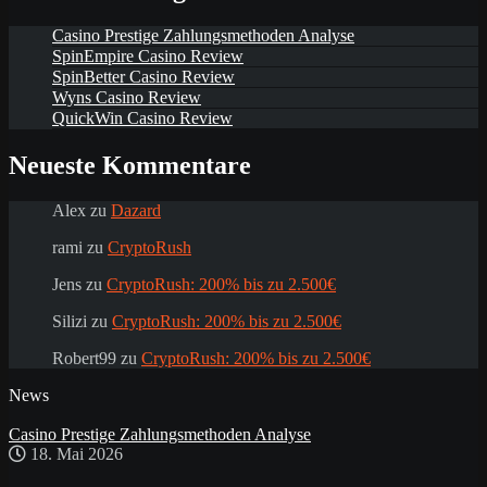
Casino Prestige Zahlungsmethoden Analyse
SpinEmpire Casino Review
SpinBetter Casino Review
Wyns Casino Review
QuickWin Casino Review
Neueste Kommentare
Alex
zu
Dazard
rami
zu
CryptoRush
Jens
zu
CryptoRush: 200% bis zu 2.500€
Silizi
zu
CryptoRush: 200% bis zu 2.500€
Robert99
zu
CryptoRush: 200% bis zu 2.500€
News
Casino Prestige Zahlungsmethoden Analyse
18. Mai 2026