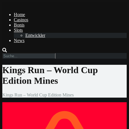
Home
Casinos
Bonis
Slots
Entwickler
News
Kings Run – World Cup
Edition Mines
Kings Run – World Cup Edition Mines