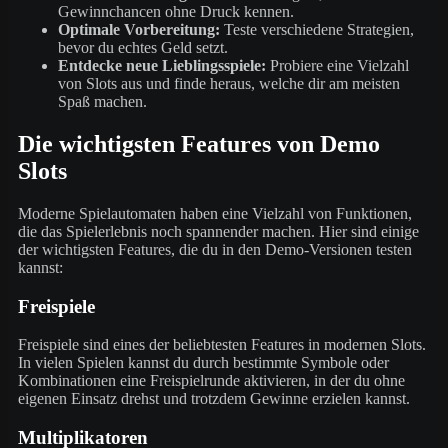
Gewinnchancen ohne Druck kennen.
Optimale Vorbereitung:
Teste verschiedene Strategien,
bevor du echtes Geld setzt.
Entdecke neue Lieblingsspiele:
Probiere eine Vielzahl
von Slots aus und finde heraus, welche dir am meisten
Spaß machen.
Die wichtigsten Features von Demo
Slots
Moderne Spielautomaten haben eine Vielzahl von Funktionen,
die das Spielerlebnis noch spannender machen. Hier sind einige
der wichtigsten Features, die du in den Demo-Versionen testen
kannst:
Freispiele
Freispiele sind eines der beliebtesten Features in modernen Slots.
In vielen Spielen kannst du durch bestimmte Symbole oder
Kombinationen eine Freispielrunde aktivieren, in der du ohne
eigenen Einsatz drehst und trotzdem Gewinne erzielen kannst.
Multiplikatoren