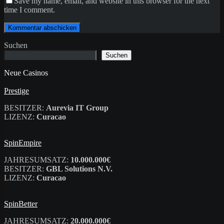
Save my name, email, and website in this browser for the next
time I comment.
Suchen
Suchen
Neue Casinos
Prestige
BESITZER:
Aurevia IT Group
LIZENZ:
Curacao
SpinEmpire
JAHRESUMSATZ:
10.000.000€
BESITZER:
GBL Solutions N.V.
LIZENZ:
Curacao
SpinBetter
JAHRESUMSATZ:
20.000.000€