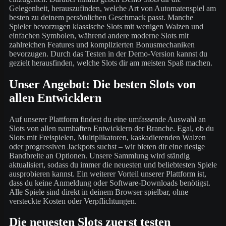
Gelegenheit, herauszufinden, welche Art von Automatenspiel am
besten zu deinem persönlichen Geschmack passt. Manche
Spieler bevorzugen klassische Slots mit wenigen Walzen und
einfachen Symbolen, während andere moderne Slots mit
zahlreichen Features und komplizierten Bonusmechaniken
bevorzugen. Durch das Testen in der Demo-Version kannst du
gezielt herausfinden, welche Slots dir am meisten Spaß machen.
Unser Angebot: Die besten Slots von
allen Entwicklern
Auf unserer Plattform findest du eine umfassende Auswahl an
Slots von allen namhaften Entwicklern der Branche. Egal, ob du
Slots mit Freispielen, Multiplikatoren, kaskadierenden Walzen
oder progressiven Jackpots suchst – wir bieten dir eine riesige
Bandbreite an Optionen. Unsere Sammlung wird ständig
aktualisiert, sodass du immer die neuesten und beliebtesten Spiele
ausprobieren kannst. Ein weiterer Vorteil unserer Plattform ist,
dass du keine Anmeldung oder Software-Downloads benötigst.
Alle Spiele sind direkt in deinem Browser spielbar, ohne
versteckte Kosten oder Verpflichtungen.
Die neuesten Slots zuerst testen