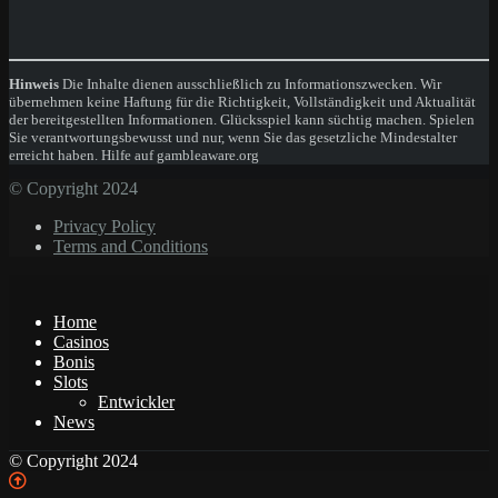
Hinweis
Die Inhalte dienen ausschließlich zu Informationszwecken. Wir
übernehmen keine Haftung für die Richtigkeit, Vollständigkeit und Aktualität
der bereitgestellten Informationen. Glücksspiel kann süchtig machen. Spielen
Sie verantwortungsbewusst und nur, wenn Sie das gesetzliche Mindestalter
erreicht haben. Hilfe auf gambleaware.org
© Copyright 2024
Privacy Policy
Terms and Conditions
Home
Casinos
Bonis
Slots
Entwickler
News
© Copyright 2024