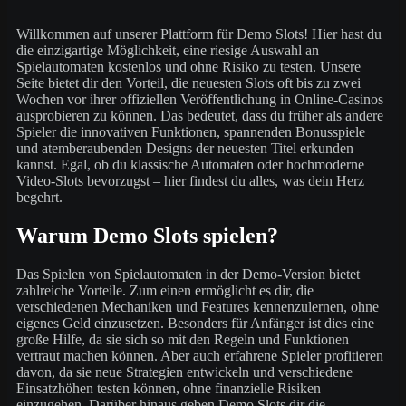
Willkommen auf unserer Plattform für Demo Slots! Hier hast du
die einzigartige Möglichkeit, eine riesige Auswahl an
Spielautomaten kostenlos und ohne Risiko zu testen. Unsere
Seite bietet dir den Vorteil, die neuesten Slots oft bis zu zwei
Wochen vor ihrer offiziellen Veröffentlichung in Online-Casinos
ausprobieren zu können. Das bedeutet, dass du früher als andere
Spieler die innovativen Funktionen, spannenden Bonusspiele
und atemberaubenden Designs der neuesten Titel erkunden
kannst. Egal, ob du klassische Automaten oder hochmoderne
Video-Slots bevorzugst – hier findest du alles, was dein Herz
begehrt.
Warum Demo Slots spielen?
Das Spielen von Spielautomaten in der Demo-Version bietet
zahlreiche Vorteile. Zum einen ermöglicht es dir, die
verschiedenen Mechaniken und Features kennenzulernen, ohne
eigenes Geld einzusetzen. Besonders für Anfänger ist dies eine
große Hilfe, da sie sich so mit den Regeln und Funktionen
vertraut machen können. Aber auch erfahrene Spieler profitieren
davon, da sie neue Strategien entwickeln und verschiedene
Einsatzhöhen testen können, ohne finanzielle Risiken
einzugehen. Darüber hinaus geben Demo Slots dir die