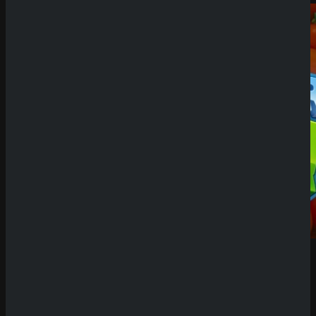
Demo Spiel
Willkommen auf unserer Plattform für Demo
Slots! Hier hast du die einzigartige Möglichkeit,