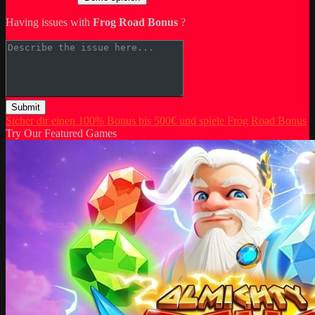
Having issues with
Frog Road Bonus
?
Submit
Sicher dir einen 100% Bonus bis 500€ und spiele Frog Road Bonus
Try Our Featured Games