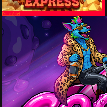
Demo Spiel