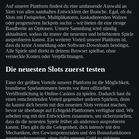
Auf unserer Plattform findest du eine umfassende Auswahl an
Slots von allen namhaften Entwicklern der Branche. Egal, ob du
Slots mit Freispielen, Multiplikatoren, kaskadierenden Walzen
oder progressiven Jackpots suchst – wir bieten dir eine riesige
Bandbreite an Optionen. Unsere Sammlung wird ständig
aktualisiert, sodass du immer die neuesten und beliebtesten Spiele
ausprobieren kannst. Ein weiterer Vorteil unserer Plattform ist,
dass du keine Anmeldung oder Software-Downloads benötigst.
Alle Spiele sind direkt in deinem Browser spielbar, ohne
versteckte Kosten oder Verpflichtungen.
Die neuesten Slots zuerst testen
Einer der größten Vorteile unserer Plattform ist die Möglichkeit,
brandneue Spielautomaten bereits vor ihrer offiziellen
Veröffentlichung in Online-Casinos zu spielen. Dadurch hast du
einen entscheidenden Vorteil gegenüber anderen Spielern, denn
du kannst dich bereits mit den neuesten Slots vertraut machen,
bevor sie überhaupt auf Echtgeld-Plattformen verfügbar sind. Wir
arbeiten eng mit den Entwicklern zusammen, um sicherzustellen,
dass du die neuesten Spiele früher als anderswo ausprobieren
kannst. Dies gibt dir die Gelegenheit, dich intensiv mit den
Mechaniken, den Gewinnpotenzialen und den Bonusfunktionen
auseinanderzusetzen, ohne dafür eigenes Geld zu riskieren.