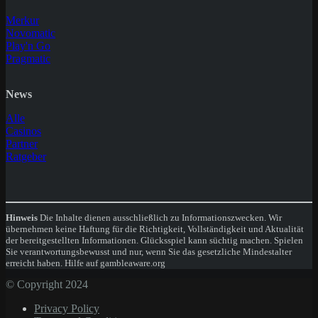
Merkur
Novomatic
Play'n Go
Pragmatic
News
Alle
Casinos
Partner
Ratgeber
Hinweis
Die Inhalte dienen ausschließlich zu Informationszwecken. Wir
übernehmen keine Haftung für die Richtigkeit, Vollständigkeit und Aktualität
der bereitgestellten Informationen. Glücksspiel kann süchtig machen. Spielen
Sie verantwortungsbewusst und nur, wenn Sie das gesetzliche Mindestalter
erreicht haben. Hilfe auf gambleaware.org
© Copyright 2024
Privacy Policy