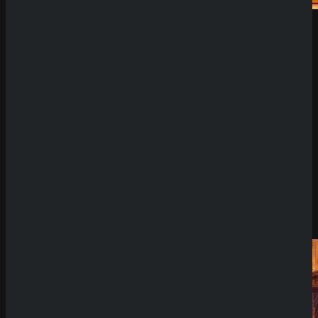
Demo Spiel
Demo Spiel