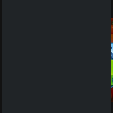
Demo Spiel
Demo Spiel